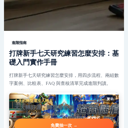
進階指南
打牌新手七天研究練習怎麼安排：基
礎入門實作手冊
打牌新手七天研究練習怎麼安排，用四步流程、兩組數
字案例、比較表、FAQ 與查核清單完成進階判讀。
贊助
今天的轉盤還沒人轉走
天天轉好運，轉盤等你抽
單筆存款 3000 就送轉盤機會，最高 2888 每天都能中。
免費抽一次 →