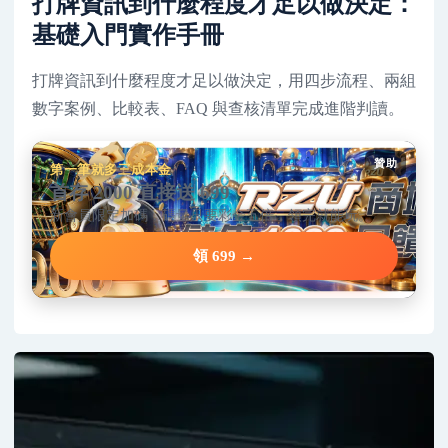
打牌資訊到什麼程度才足以做決定：
基礎入門實作手冊
打牌資訊到什麼程度才足以做決定，用四步流程、兩組
數字案例、比較表、FAQ 與查核清單完成進階判讀。
贊助
第一筆就多三成本金
首存 2000 直接送 699
新會員限定加碼，碼量只要彩金五倍，領完就能玩。
領 699 →