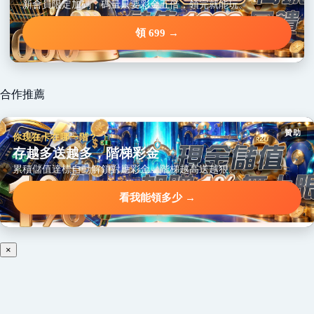
新會員限定加碼，碼量只要彩金五倍，領完就能玩。
領 699 →
合作推薦
贊助
你現在卡在哪一階？
存越多送越多，階梯彩金
累積儲值達標自動解鎖對應彩金，階梯越高送越狠。
看我能領多少 →
×