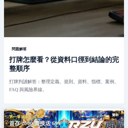
問題解答
打牌怎麼看？從資料口徑到結論的完
整順序
打牌判讀解答：整理定義、規則、資料、指標、案例、
FAQ 與風險界線。
贊助
第一筆就多三成本金
首存 2000 直接送 699