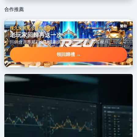
合作推薦
贊助
很久沒回來？這包是你的
老玩家回歸再送一次
回鍋會員專屬彩金，優惠頁面一鍵領取不用問客服。
領回歸禮 →