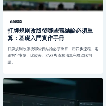
進階指南
打牌規則改版後哪些舊結論必須重
算：基礎入門實作手冊
打牌規則改版後哪些舊結論必須重算，用四步流程、兩
組數字案例、比較表、FAQ 與查核清單完成進階判
讀。