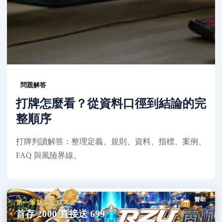
問題解答
打牌怎麼看？從資料口徑到結論的完
整順序
打牌判讀解答：整理定義、規則、資料、指標、案例、
FAQ 與風險界線。
贊助
第一筆就多三成本金
首存 2000 直接送 699