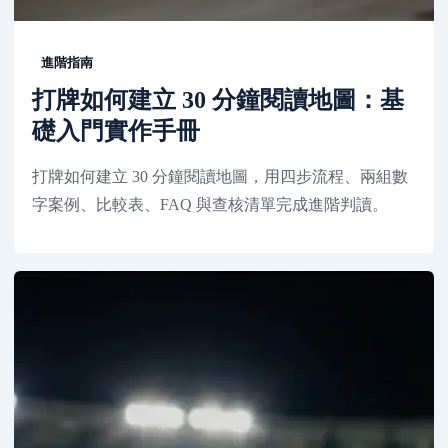
進階指南
打牌如何建立 30 分鐘閱讀地圖：基
礎入門實作手冊
打牌如何建立 30 分鐘閱讀地圖，用四步流程、兩組數
字案例、比較表、FAQ 與查核清單完成進階判讀。