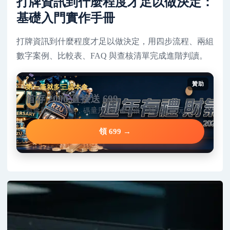
打牌資訊到什麼程度才足以做決定：
基礎入門實作手冊
打牌資訊到什麼程度才足以做決定，用四步流程、兩組
數字案例、比較表、FAQ 與查核清單完成進階判讀。
贊助
第一筆就多三成本金
首存 2000 直接送 699
新會員限定加碼，碼量只要彩金五倍，領完就能玩。
領 699 →