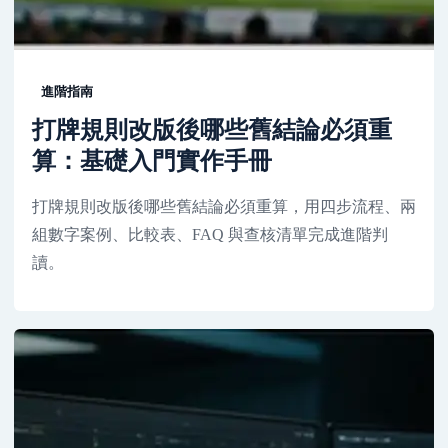
進階指南
打牌規則改版後哪些舊結論必須重
算：基礎入門實作手冊
打牌規則改版後哪些舊結論必須重算，用四步流程、兩
組數字案例、比較表、FAQ 與查核清單完成進階判
讀。