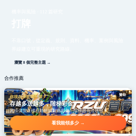
機率與風險 · 112 篇研究
打牌
不靠口號，從定義、規則、資料、機率、案例與風險
界線建立可重現的研究路線。
瀏覽 8 個完整主題 →
合作推薦
贊助
你現在卡在哪一階？
存越多送越多，階梯彩金
累積儲值達標自動解鎖對應彩金，階梯越高送越狠。
看我能領多少 →