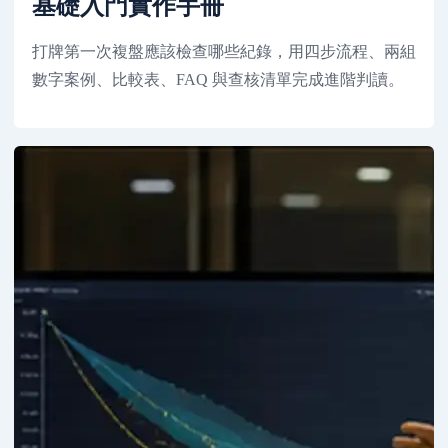
基礎入門實作手冊
打牌第一次複盤應該檢查哪些紀錄，用四步流程、兩組
數字案例、比較表、FAQ 與查核清單完成進階判讀。