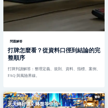
問題解答
打牌怎麼看？從資料口徑到結論的完
整順序
打牌判讀解答：整理定義、規則、資料、指標、案例、
FAQ 與風險界線。
贊助
今天的轉盤還沒人轉走
天天轉好運，轉盤等你抽