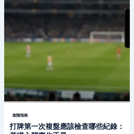
進階指南
打牌第一次複盤應該檢查哪些紀錄：