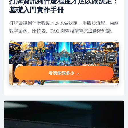
打牌資訊到什麼程度才足以做決定：
基礎入門實作手冊
打牌資訊到什麼程度才足以做決定，用四步流程、兩組
數字案例、比較表、FAQ 與查核清單完成進階判讀。
贊助
你現在卡在哪一階？
存越多送越多，階梯彩金
累積儲值達標自動解鎖對應彩金，階梯越高送越狠。
看我能領多少 →