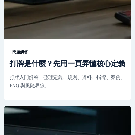
問題解答
打牌是什麼？先用一頁弄懂核心定義
打牌入門解答：整理定義、規則、資料、指標、案例、
FAQ 與風險界線。