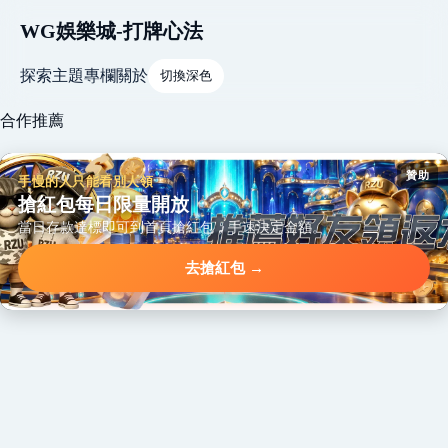
WG娛樂城-打牌心法
探索
主題
專欄
關於
切換深色
合作推薦
贊助
手慢的人只能看別人領
搶紅包每日限量開放
當日存款達標即可到首頁搶紅包，手速決定金額。
去搶紅包 →