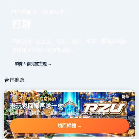
機率與風險 · 112 篇研究
打牌
不靠口號，從定義、規則、資料、機率、案例與風險
界線建立可重現的研究路線。
瀏覽 8 個完整主題 →
合作推薦
贊助
很久沒回來？這包是你的
老玩家回歸再送一次
回鍋會員專屬彩金，優惠頁面一鍵領取不用問客服。
領回歸禮 →