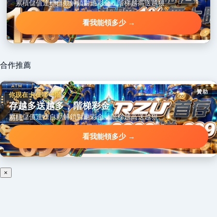
累積儲值達標自動解鎖對應彩金，階梯越高送越狠。
看我能領多少 →
合作推薦
贊助
你現在卡在哪一階？
存越多送越多，階梯彩金
累積儲值達標自動解鎖對應彩金，階梯越高送越狠。
看我能領多少 →
×