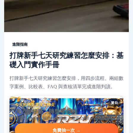
進階指南
打牌新手七天研究練習怎麼安排：基
礎入門實作手冊
打牌新手七天研究練習怎麼安排，用四步流程、兩組數
字案例、比較表、FAQ 與查核清單完成進階判讀。
贊助
今天的轉盤還沒人轉走
天天轉好運，轉盤等你抽
單筆存款 3000 就送轉盤機會，最高 2888 每天都能中。
免費抽一次 →