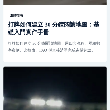
進階指南
打牌如何建立 30 分鐘閱讀地圖：基
礎入門實作手冊
打牌如何建立 30 分鐘閱讀地圖，用四步流程、兩組數
字案例、比較表、FAQ 與查核清單完成進階判讀。