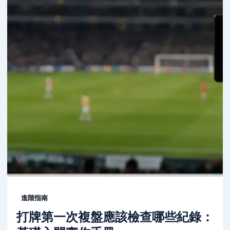
進階指南
打牌第一次複盤應該檢查哪些紀錄：