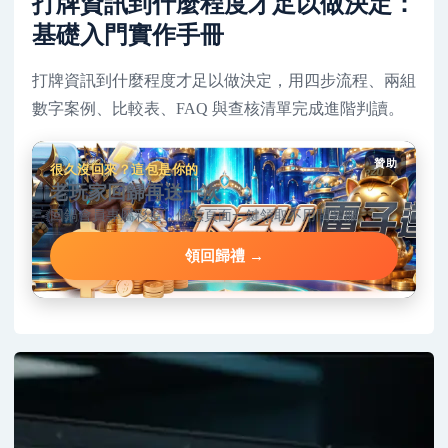
打牌資訊到什麼程度才足以做決定：
基礎入門實作手冊
打牌資訊到什麼程度才足以做決定，用四步流程、兩組
數字案例、比較表、FAQ 與查核清單完成進階判讀。
贊助
很久沒回來？這包是你的
老玩家回歸再送一次
回鍋會員專屬彩金，優惠頁面一鍵領取不用問客服。
領回歸禮 →