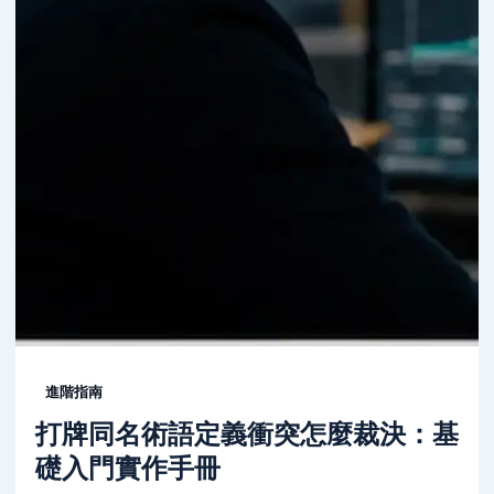
進階指南
打牌同名術語定義衝突怎麼裁決：基
礎入門實作手冊