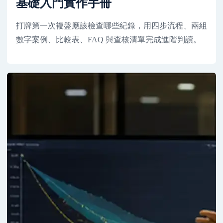
基礎入門實作手冊
打牌第一次複盤應該檢查哪些紀錄，用四步流程、兩組
數字案例、比較表、FAQ 與查核清單完成進階判讀。