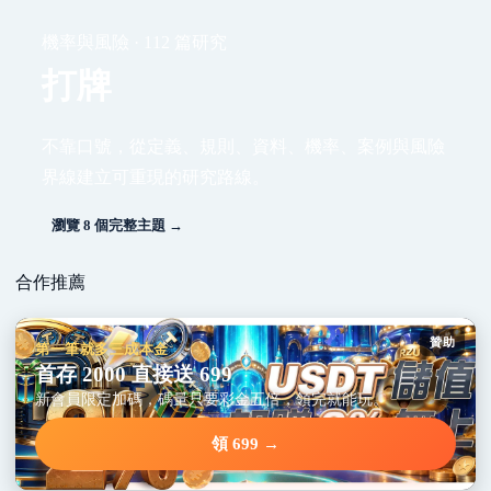
機率與風險 · 112 篇研究
打牌
不靠口號，從定義、規則、資料、機率、案例與風險
界線建立可重現的研究路線。
瀏覽 8 個完整主題 →
合作推薦
贊助
第一筆就多三成本金
首存 2000 直接送 699
新會員限定加碼，碼量只要彩金五倍，領完就能玩。
領 699 →