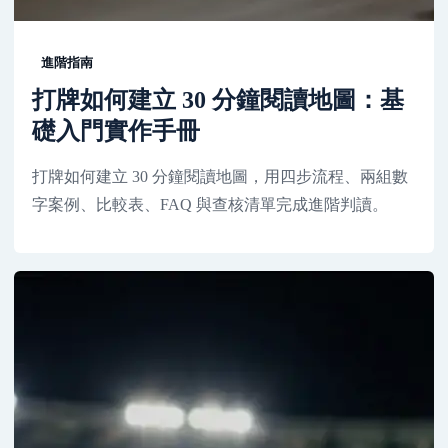
進階指南
打牌如何建立 30 分鐘閱讀地圖：基
礎入門實作手冊
打牌如何建立 30 分鐘閱讀地圖，用四步流程、兩組數
字案例、比較表、FAQ 與查核清單完成進階判讀。