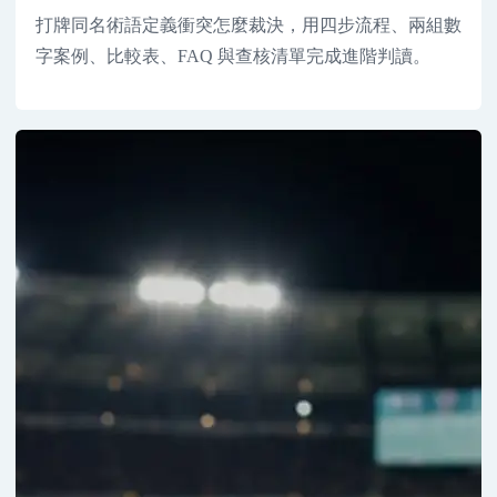
打牌同名術語定義衝突怎麼裁決，用四步流程、兩組數
字案例、比較表、FAQ 與查核清單完成進階判讀。