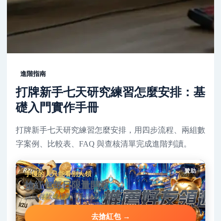
進階指南
打牌新手七天研究練習怎麼安排：基
礎入門實作手冊
打牌新手七天研究練習怎麼安排，用四步流程、兩組數
字案例、比較表、FAQ 與查核清單完成進階判讀。
贊助
手慢的人只能看別人領
搶紅包每日限量開放
當日存款達標即可到首頁搶紅包，手速決定金額。
去搶紅包 →