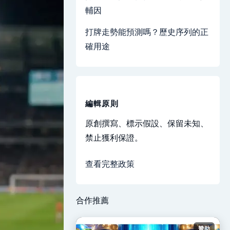
輔因
打牌走勢能預測嗎？歷史序列的正
確用途
編輯原則
原創撰寫、標示假設、保留未知、
禁止獲利保證。
查看完整政策
合作推薦
贊助