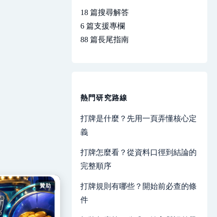
18 篇搜尋解答
6 篇支援專欄
88 篇長尾指南
熱門研究路線
打牌是什麼？先用一頁弄懂核心定
義
打牌怎麼看？從資料口徑到結論的
完整順序
打牌規則有哪些？開始前必查的條
贊助
件