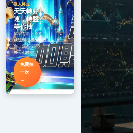
沒人轉走
天天轉好
運，轉盤
等你抽
單筆存款 3000
就送轉盤機
會，最高 2888
每天都能中。
免費抽
一次
→