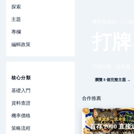
探索
主題
機率與風險 · 112 
專欄
打牌
編輯政策
不靠口號，從定義
核心分類
瀏覽 8 個完整主題 →
基礎入門
合作推薦
資料查證
機率價格
第一筆就多三成本金
首存 2000 直接送
策略流程
新會員限定加碼，碼量