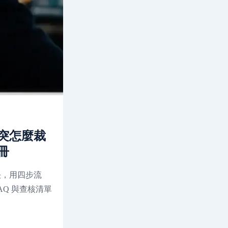
突怎麼裁
冊
決，用四步流
Q 與查核清單