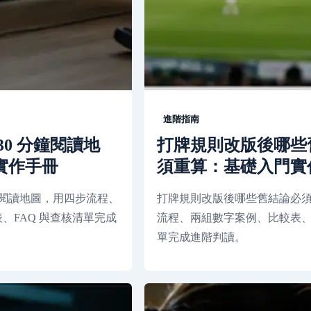
進階指南
30 分鐘閱讀地
打牌規則改版後哪些
實作手冊
須重算：基礎入門實
分鐘閱讀地圖，用四步流程、
打牌規則改版後哪些舊結論必
、FAQ 與查核清單完成
流程、兩組數字案例、比較表、F
單完成進階判讀。