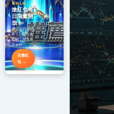
看別人領
搶紅包每
日限量開
放
當日存款達標
即可到首頁搶
紅包，手速決
定金額。
去搶紅
包 →