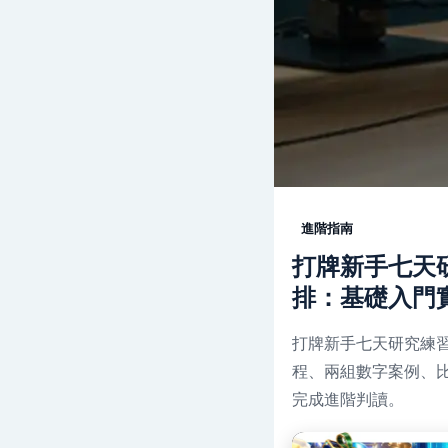
進階指南
打牌新手七天
排：基礎入門
打牌新手七天研究練
程、兩組數字案例、比
完成進階判讀。