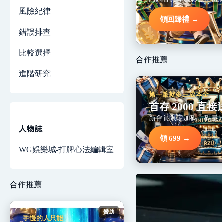
風險紀律
領回歸禮 →
錯誤排查
比較選擇
合作推薦
進階研究
第一筆就多三成本金
首存 2000 直接送
新會員限定加碼，碼量
人物誌
領 699 →
WG娛樂城-打牌心法編輯室
合作推薦
贊助
手慢的人只能