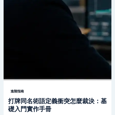
進階指南
打牌同名術語定義衝突怎麼裁決：基
礎入門實作手冊