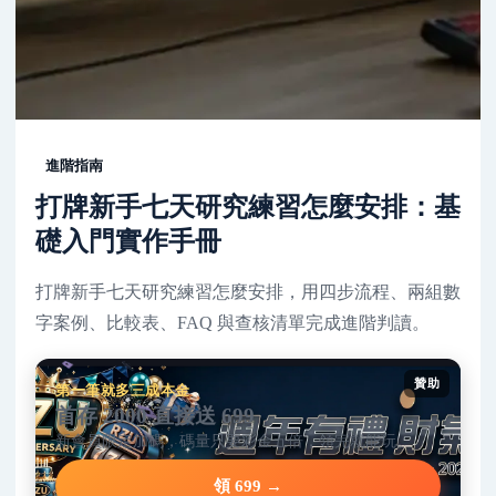
進階指南
打牌新手七天研究練習怎麼安排：基
礎入門實作手冊
打牌新手七天研究練習怎麼安排，用四步流程、兩組數
字案例、比較表、FAQ 與查核清單完成進階判讀。
贊助
第一筆就多三成本金
首存 2000 直接送 699
新會員限定加碼，碼量只要彩金五倍，領完就能玩。
領 699 →