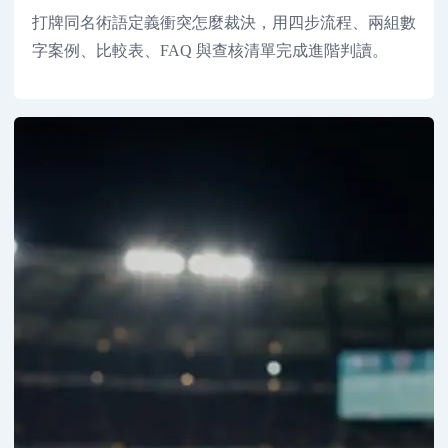
打牌同名術語定義衝突怎麼裁決，用四步流程、兩組數
字案例、比較表、FAQ 與查核清單完成進階判讀。