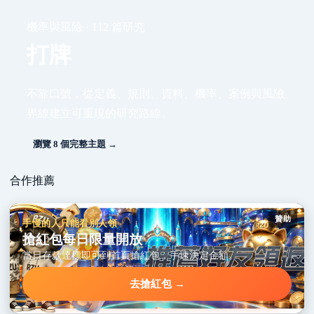
機率與風險 · 112 篇研究
打牌
不靠口號，從定義、規則、資料、機率、案例與風險
界線建立可重現的研究路線。
瀏覽 8 個完整主題 →
合作推薦
贊助
手慢的人只能看別人領
搶紅包每日限量開放
當日存款達標即可到首頁搶紅包，手速決定金額。
去搶紅包 →