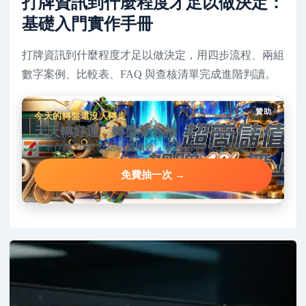
打牌資訊到什麼程度才足以做決定：
基礎入門實作手冊
打牌資訊到什麼程度才足以做決定，用四步流程、兩組
數字案例、比較表、FAQ 與查核清單完成進階判讀。
贊助
今天的轉盤還沒人轉走
天天轉好運，轉盤等你抽
單筆存款 3000 就送轉盤機會，最高 2888 每天都能中。
免費抽一次 →