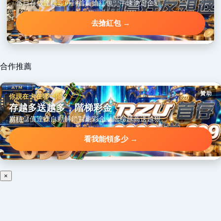
當日存款達標即可到首頁搶紅包，手速決定金額。
去搶紅包 →
合作推薦
贊助
你現在卡在哪一階？
存越多送越多，階梯彩金
累積儲值達標自動解鎖對應彩金，階梯越高送越狠。
看我能領多少 →
×