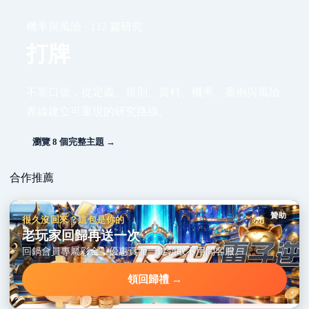
機率與風險 · 112 篇研究
打牌
不靠口號，從定義、規則、資料、機率、案例與風險
界線建立可重現的研究路線。
瀏覽 8 個完整主題 →
合作推薦
贊助
很久沒回來？這包是你的
老玩家回歸再送一次
回鍋會員專屬彩金，優惠頁面一鍵領取不用問客服。
領回歸禮 →