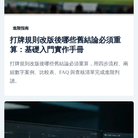
進階指南
打牌規則改版後哪些舊結論必須重
算：基礎入門實作手冊
打牌規則改版後哪些舊結論必須重算，用四步流程、兩
組數字案例、比較表、FAQ 與查核清單完成進階判
讀。