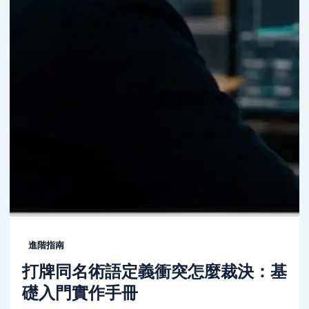
進階指南
打牌同名術語定義衝突怎麼裁決：基
礎入門實作手冊