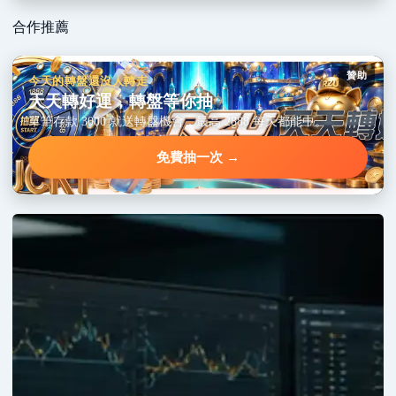
合作推薦
贊助
今天的轉盤還沒人轉走
天天轉好運，轉盤等你抽
單筆存款 3000 就送轉盤機會，最高 2888 每天都能中。
免費抽一次 →