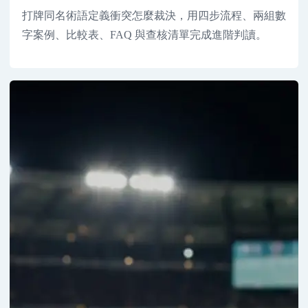
打牌同名術語定義衝突怎麼裁決，用四步流程、兩組數
字案例、比較表、FAQ 與查核清單完成進階判讀。