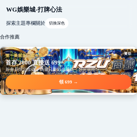
WG娛樂城-打牌心法
探索
主題
專欄
關於
切換深色
合作推薦
贊助
第一筆就多三成本金
首存 2000 直接送 699
新會員限定加碼，碼量只要彩金五倍，領完就能玩。
領 699 →