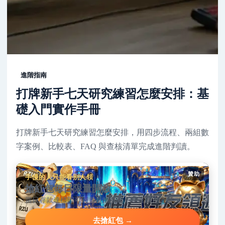
進階指南
打牌新手七天研究練習怎麼安排：基
礎入門實作手冊
打牌新手七天研究練習怎麼安排，用四步流程、兩組數
字案例、比較表、FAQ 與查核清單完成進階判讀。
贊助
手慢的人只能看別人領
搶紅包每日限量開放
當日存款達標即可到首頁搶紅包，手速決定金額。
去搶紅包 →