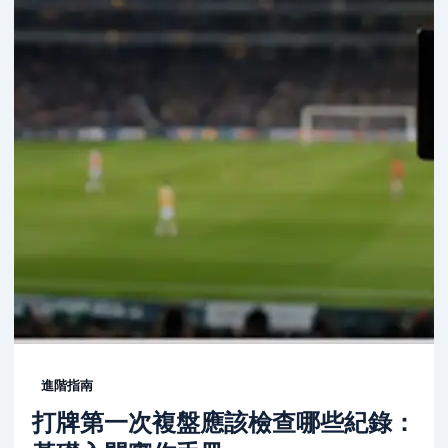
進階指南
打牌第一次複盤應該檢查哪些紀錄：