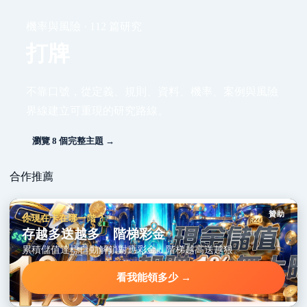
機率與風險 · 112 篇研究
打牌
不靠口號，從定義、規則、資料、機率、案例與風險
界線建立可重現的研究路線。
瀏覽 8 個完整主題 →
合作推薦
贊助
你現在卡在哪一階？
存越多送越多，階梯彩金
累積儲值達標自動解鎖對應彩金，階梯越高送越狠。
看我能領多少 →