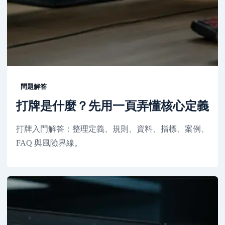
問題解答
打牌是什麼？先用一頁弄懂核心定義
打牌入門解答：整理定義、規則、資料、指標、案例、
FAQ 與風險界線。