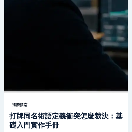
進階指南
打牌同名術語定義衝突怎麼裁決：基
礎入門實作手冊