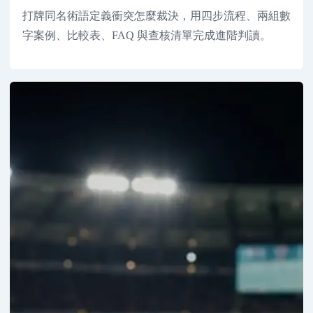
打牌同名術語定義衝突怎麼裁決，用四步流程、兩組數
字案例、比較表、FAQ 與查核清單完成進階判讀。