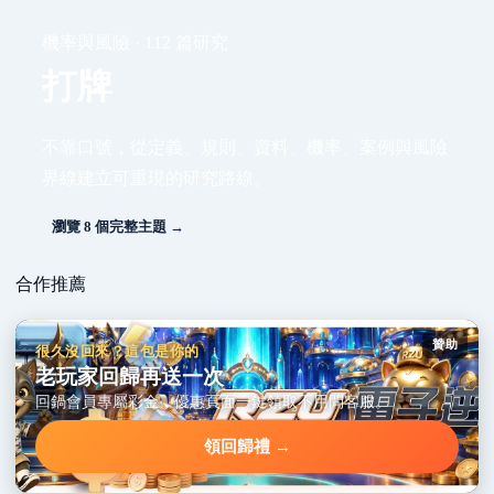
機率與風險 · 112 篇研究
打牌
不靠口號，從定義、規則、資料、機率、案例與風險
界線建立可重現的研究路線。
瀏覽 8 個完整主題 →
合作推薦
贊助
很久沒回來？這包是你的
老玩家回歸再送一次
回鍋會員專屬彩金，優惠頁面一鍵領取不用問客服。
領回歸禮 →