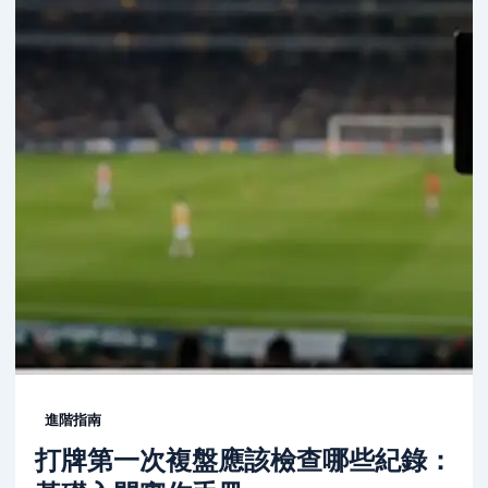
進階指南
打牌第一次複盤應該檢查哪些紀錄：