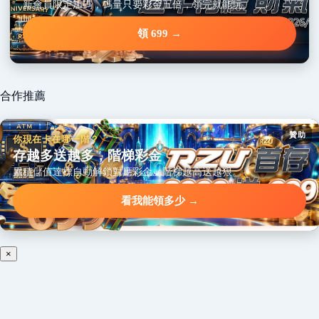
新會員限定加碼，碼量只要彩金五倍，領完就能玩。
領 699 →
合作推薦
贊助
你現在卡在哪一階？
存越多送越多，階梯彩金
累積儲值達標自動解鎖對應彩金，階梯越高送越狠。
看我能領多少 →
×