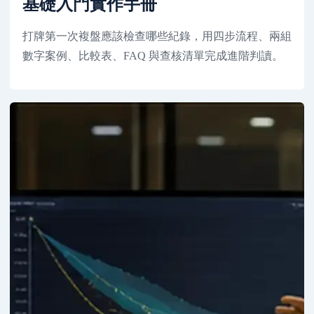
基礎入門實作手冊
打牌第一次複盤應該檢查哪些紀錄，用四步流程、兩組
數字案例、比較表、FAQ 與查核清單完成進階判讀。