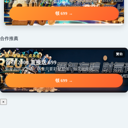
新會員限定加碼，碼量只要彩金五倍，領完就能玩。
領 699 →
合作推薦
贊助
第一筆就多三成本金
首存 2000 直接送 699
新會員限定加碼，碼量只要彩金五倍，領完就能玩。
領 699 →
×