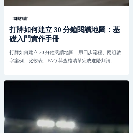
進階指南
打牌如何建立 30 分鐘閱讀地圖：基
礎入門實作手冊
打牌如何建立 30 分鐘閱讀地圖，用四步流程、兩組數
字案例、比較表、FAQ 與查核清單完成進階判讀。