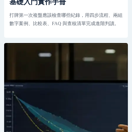
基礎入門實作手冊
打牌第一次複盤應該檢查哪些紀錄，用四步流程、兩組
數字案例、比較表、FAQ 與查核清單完成進階判讀。