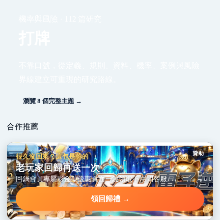
機率與風險 · 112 篇研究
打牌
不靠口號，從定義、規則、資料、機率、案例與風險
界線建立可重現的研究路線。
瀏覽 8 個完整主題 →
合作推薦
贊助
很久沒回來？這包是你的
老玩家回歸再送一次
回鍋會員專屬彩金，優惠頁面一鍵領取不用問客服。
領回歸禮 →