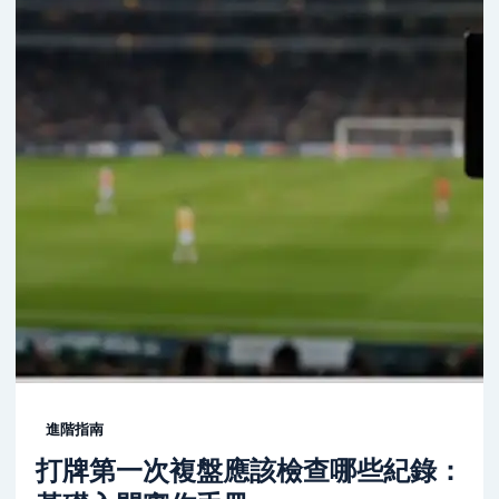
進階指南
打牌第一次複盤應該檢查哪些紀錄：