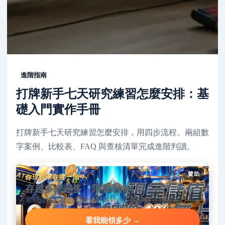
進階指南
打牌新手七天研究練習怎麼安排：基
礎入門實作手冊
打牌新手七天研究練習怎麼安排，用四步流程、兩組數
字案例、比較表、FAQ 與查核清單完成進階判讀。
贊助
你現在卡在哪一階？
存越多送越多，階梯彩金
累積儲值達標自動解鎖對應彩金，階梯越高送越狠。
看我能領多少 →