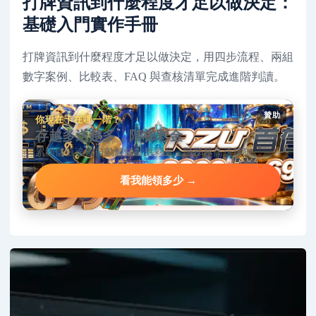
打牌資訊到什麼程度才足以做決定：
基礎入門實作手冊
打牌資訊到什麼程度才足以做決定，用四步流程、兩組
數字案例、比較表、FAQ 與查核清單完成進階判讀。
贊助
你現在卡在哪一階？
存越多送越多，階梯彩金
累積儲值達標自動解鎖對應彩金，階梯越高送越狠。
看我能領多少 →