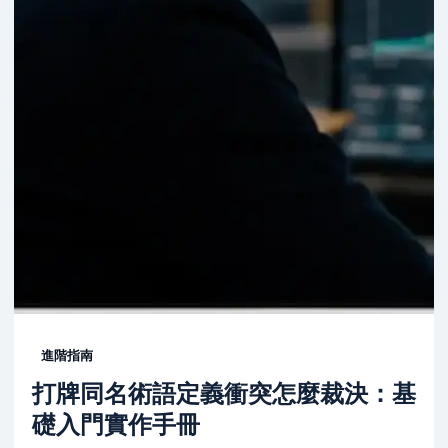
進階指南
打牌同名術語定義衝突怎麼裁決：基
礎入門實作手冊