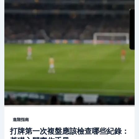
進階指南
打牌第一次複盤應該檢查哪些紀錄：