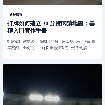
進階指南
打牌如何建立 30 分鐘閱讀地圖：基
礎入門實作手冊
打牌如何建立 30 分鐘閱讀地圖，用四步流程、兩組數
字案例、比較表、FAQ 與查核清單完成進階判讀。