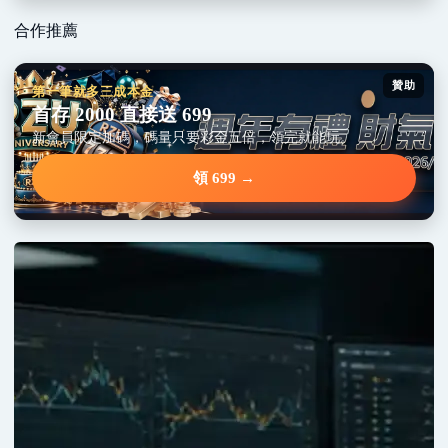
合作推薦
贊助
第一筆就多三成本金
首存 2000 直接送 699
新會員限定加碼，碼量只要彩金五倍，領完就能玩。
領 699 →