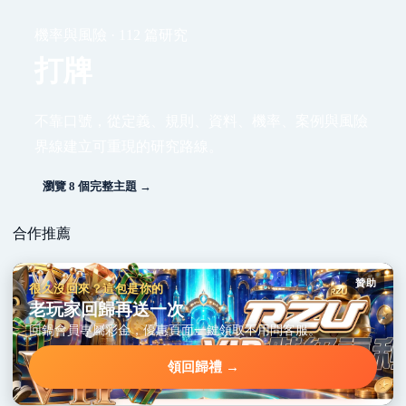
機率與風險 · 112 篇研究
打牌
不靠口號，從定義、規則、資料、機率、案例與風險
界線建立可重現的研究路線。
瀏覽 8 個完整主題 →
合作推薦
贊助
很久沒回來？這包是你的
老玩家回歸再送一次
回鍋會員專屬彩金，優惠頁面一鍵領取不用問客服。
領回歸禮 →