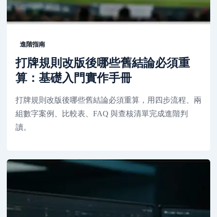
進階指南
打牌規則改版後哪些舊結論必須重
算：基礎入門實作手冊
打牌規則改版後哪些舊結論必須重算，用四步流程、兩
組數字案例、比較表、FAQ 與查核清單完成進階判
讀。