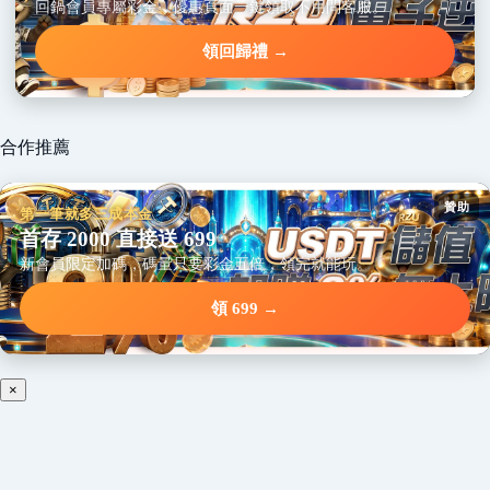
回鍋會員專屬彩金，優惠頁面一鍵領取不用問客服。
領回歸禮 →
合作推薦
贊助
第一筆就多三成本金
首存 2000 直接送 699
新會員限定加碼，碼量只要彩金五倍，領完就能玩。
領 699 →
×