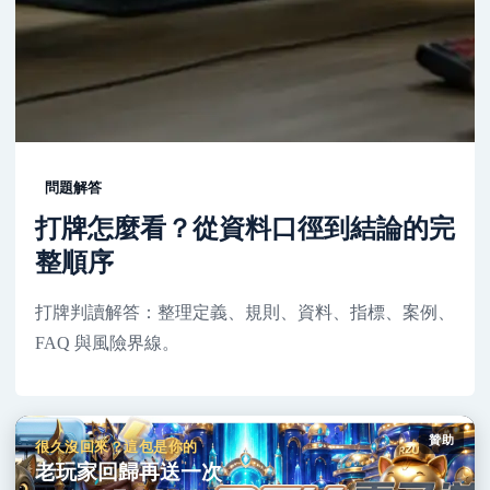
問題解答
打牌怎麼看？從資料口徑到結論的完
整順序
打牌判讀解答：整理定義、規則、資料、指標、案例、
FAQ 與風險界線。
贊助
很久沒回來？這包是你的
老玩家回歸再送一次