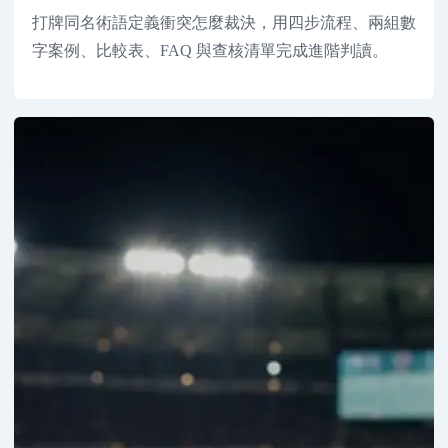
打牌同名術語定義衝突怎麼裁決，用四步流程、兩組數
字案例、比較表、FAQ 與查核清單完成進階判讀。