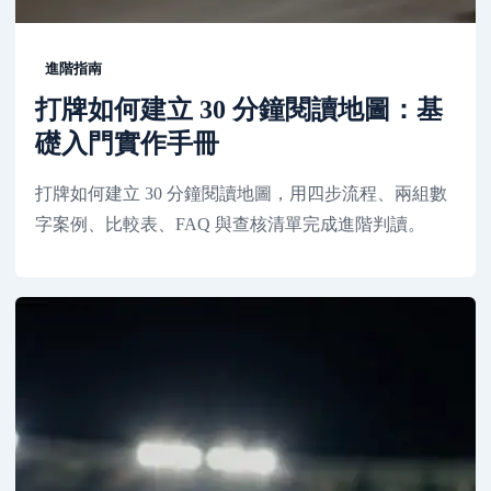
進階指南
打牌如何建立 30 分鐘閱讀地圖：基
礎入門實作手冊
打牌如何建立 30 分鐘閱讀地圖，用四步流程、兩組數
字案例、比較表、FAQ 與查核清單完成進階判讀。