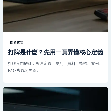
問題解答
打牌是什麼？先用一頁弄懂核心定義
打牌入門解答：整理定義、規則、資料、指標、案例、
FAQ 與風險界線。