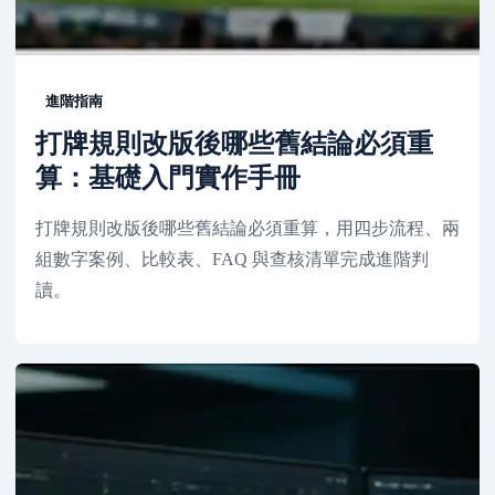
進階指南
打牌規則改版後哪些舊結論必須重
算：基礎入門實作手冊
打牌規則改版後哪些舊結論必須重算，用四步流程、兩
組數字案例、比較表、FAQ 與查核清單完成進階判
讀。