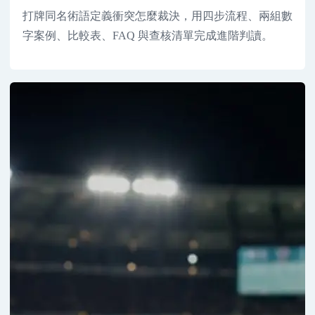
打牌同名術語定義衝突怎麼裁決，用四步流程、兩組數
字案例、比較表、FAQ 與查核清單完成進階判讀。