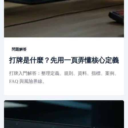
問題解答
打牌是什麼？先用一頁弄懂核心定義
打牌入門解答：整理定義、規則、資料、指標、案例、
FAQ 與風險界線。