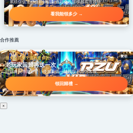
累積儲值達標自動解鎖對應彩金，階梯越高送越狠。
看我能領多少 →
合作推薦
贊助
很久沒回來？這包是你的
老玩家回歸再送一次
回鍋會員專屬彩金，優惠頁面一鍵領取不用問客服。
領回歸禮 →
×