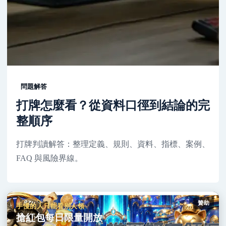
問題解答
打牌怎麼看？從資料口徑到結論的完
整順序
打牌判讀解答：整理定義、規則、資料、指標、案例、
FAQ 與風險界線。
贊助
手慢的人只能看別人領
搶紅包每日限量開放