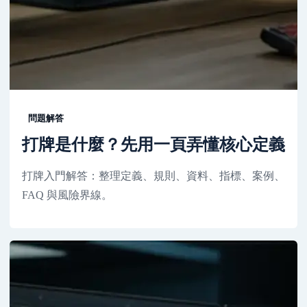
問題解答
打牌是什麼？先用一頁弄懂核心定義
打牌入門解答：整理定義、規則、資料、指標、案例、
FAQ 與風險界線。