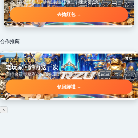
當日存款達標即可到首頁搶紅包，手速決定金額。
去搶紅包 →
合作推薦
贊助
很久沒回來？這包是你的
老玩家回歸再送一次
回鍋會員專屬彩金，優惠頁面一鍵領取不用問客服。
領回歸禮 →
×