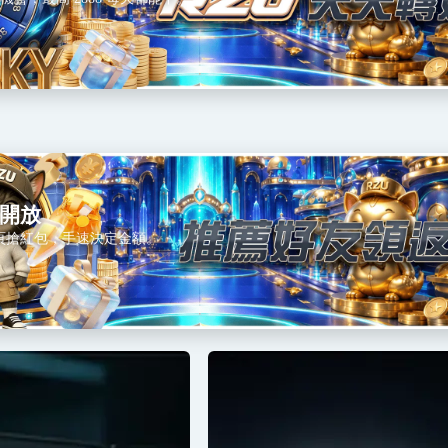
開放
頁搶紅包，手速決定金額。