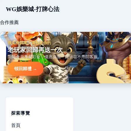
WG娛樂城-打牌心法
合作推薦
很久沒回來？這包是你的
老玩家回歸再送一次
回鍋會員專屬彩金，優惠頁面一鍵領取不用問客服。
領回歸禮 →
探索導覽
首頁