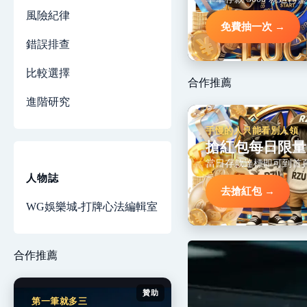
風險紀律
免費抽一次 →
錯誤排查
比較選擇
合作推薦
進階研究
手慢的人只能看別人領
搶紅包每日限量
當日存款達標即可到首
人物誌
去搶紅包 →
WG娛樂城-打牌心法編輯室
合作推薦
贊助
第一筆就多三