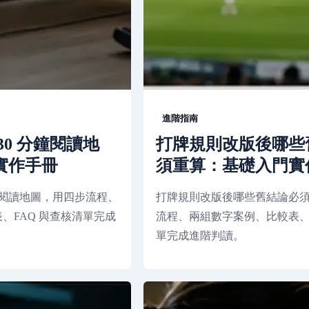
進階指南
30 分鐘閱讀地
打牌規則改版後哪些
實作手冊
須重算：基礎入門實
分鐘閱讀地圖，用四步流程、
打牌規則改版後哪些舊結論必
、FAQ 與查核清單完成
流程、兩組數字案例、比較表、F
單完成進階判讀。