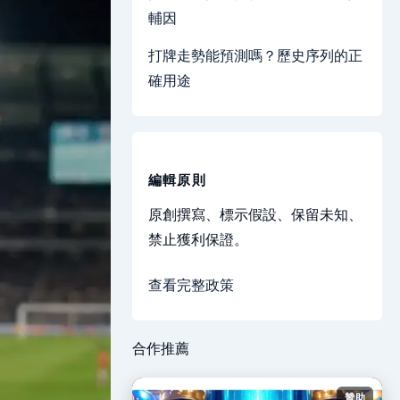
輔因
打牌走勢能預測嗎？歷史序列的正
確用途
編輯原則
原創撰寫、標示假設、保留未知、
禁止獲利保證。
查看完整政策
合作推薦
贊助