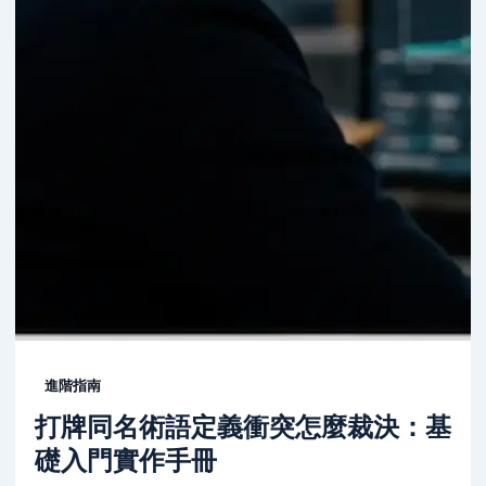
進階指南
打牌同名術語定義衝突怎麼裁決：基
礎入門實作手冊