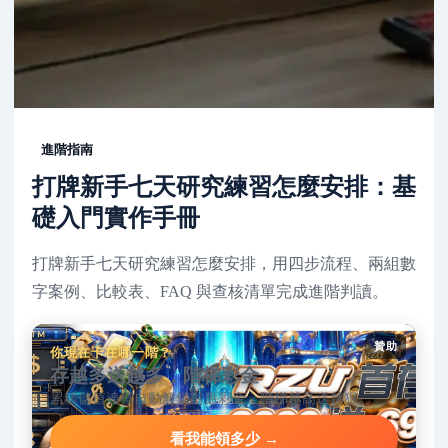
進階指南
打牌新手七天研究練習怎麼安排：基
礎入門實作手冊
打牌新手七天研究練習怎麼安排，用四步流程、兩組數
字案例、比較表、FAQ 與查核清單完成進階判讀。
贊助
你現在卡在哪一階？
存越多送越多，階梯彩金
累積儲值達標自動解鎖對應彩金，階梯越高送越狠。
看我能領多少 →