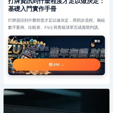
打牌資訊到什麼程度才足以做決定：
基礎入門實作手冊
打牌資訊到什麼程度才足以做決定，用四步流程、兩組
數字案例、比較表、FAQ 與查核清單完成進階判讀。
贊助
第一筆就多三成本金
首存 2000 直接送 699
新會員限定加碼，碼量只要彩金五倍，領完就能玩。
領 699 →