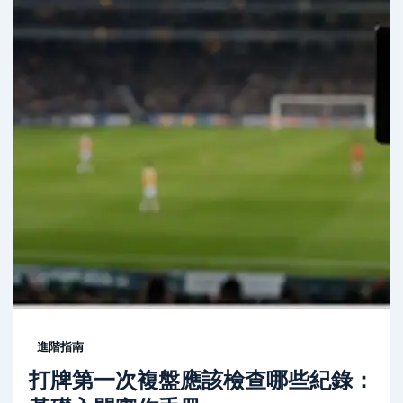
進階指南
打牌第一次複盤應該檢查哪些紀錄：