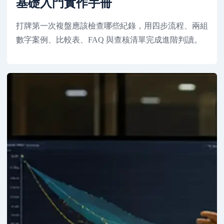
基礎入門實作手冊
打牌第一次複盤應該檢查哪些紀錄，用四步流程、兩組
數字案例、比較表、FAQ 與查核清單完成進階判讀。