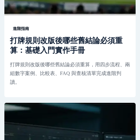
進階指南
打牌規則改版後哪些舊結論必須重
算：基礎入門實作手冊
打牌規則改版後哪些舊結論必須重算，用四步流程、兩
組數字案例、比較表、FAQ 與查核清單完成進階判
讀。