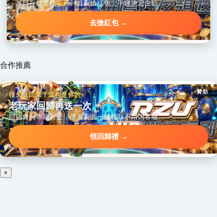
當日存款達標即可到首頁搶紅包，手速決定金額。
去搶紅包 →
合作推薦
贊助
很久沒回來？這包是你的
老玩家回歸再送一次
回鍋會員專屬彩金，優惠頁面一鍵領取不用問客服。
領回歸禮 →
×