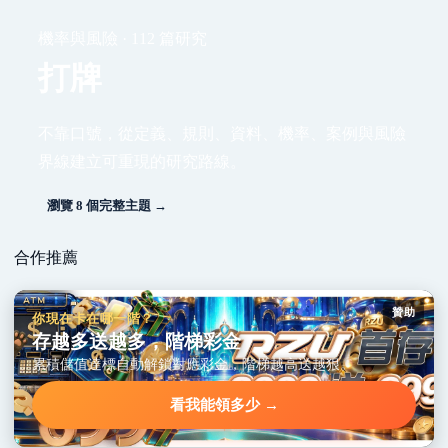
機率與風險 · 112 篇研究
打牌
不靠口號，從定義、規則、資料、機率、案例與風險
界線建立可重現的研究路線。
瀏覽 8 個完整主題 →
合作推薦
贊助
你現在卡在哪一階？
存越多送越多，階梯彩金
累積儲值達標自動解鎖對應彩金，階梯越高送越狠。
看我能領多少 →