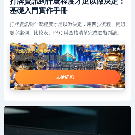
打牌資訊到什麼程度才足以做決定：
基礎入門實作手冊
打牌資訊到什麼程度才足以做決定，用四步流程、兩組
數字案例、比較表、FAQ 與查核清單完成進階判讀。
贊助
手慢的人只能看別人領
搶紅包每日限量開放
當日存款達標即可到首頁搶紅包，手速決定金額。
去搶紅包 →