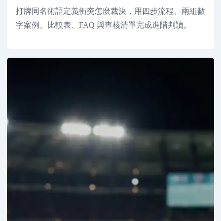
打牌同名術語定義衝突怎麼裁決，用四步流程、兩組數
字案例、比較表、FAQ 與查核清單完成進階判讀。