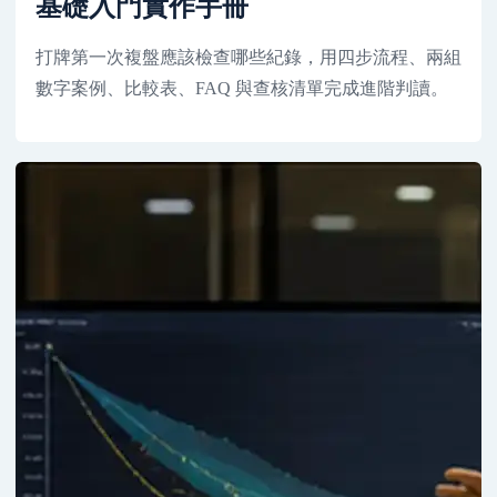
基礎入門實作手冊
打牌第一次複盤應該檢查哪些紀錄，用四步流程、兩組
數字案例、比較表、FAQ 與查核清單完成進階判讀。