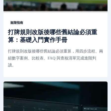
進階指南
打牌規則改版後哪些舊結論必須重
算：基礎入門實作手冊
打牌規則改版後哪些舊結論必須重算，用四步流程、兩
組數字案例、比較表、FAQ 與查核清單完成進階判
讀。