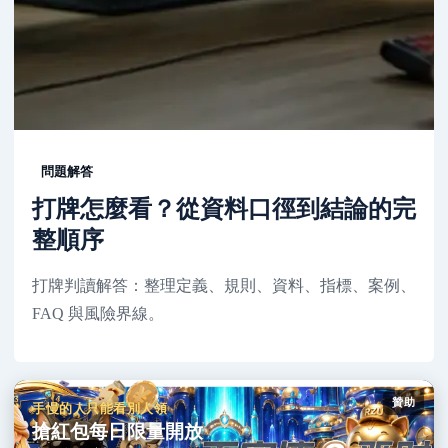
問題解答
打牌怎麼看？從資料口徑到結論的完
整順序
打牌判讀解答：整理定義、規則、資料、指標、案例、
FAQ 與風險界線。
贊助
手慢的人只能看別人領
搶紅包每日限量開放