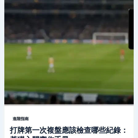
進階指南
打牌第一次複盤應該檢查哪些紀錄：