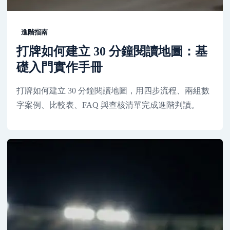
進階指南
打牌如何建立 30 分鐘閱讀地圖：基
礎入門實作手冊
打牌如何建立 30 分鐘閱讀地圖，用四步流程、兩組數
字案例、比較表、FAQ 與查核清單完成進階判讀。