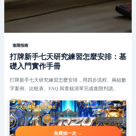
進階指南
打牌新手七天研究練習怎麼安排：基
礎入門實作手冊
打牌新手七天研究練習怎麼安排，用四步流程、兩組數
字案例、比較表、FAQ 與查核清單完成進階判讀。
贊助
今天的轉盤還沒人轉走
天天轉好運，轉盤等你抽
單筆存款 3000 就送轉盤機會，最高 2888 每天都能中。
免費抽一次 →