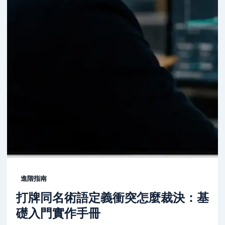
進階指南
打牌同名術語定義衝突怎麼裁決：基
礎入門實作手冊