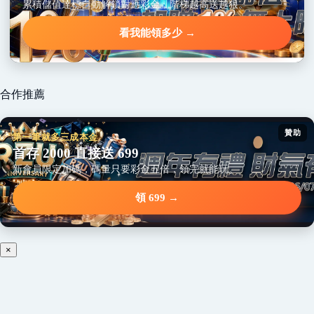
累積儲值達標自動解鎖對應彩金，階梯越高送越狠。
看我能領多少 →
合作推薦
贊助
第一筆就多三成本金
首存 2000 直接送 699
新會員限定加碼，碼量只要彩金五倍，領完就能玩。
領 699 →
×