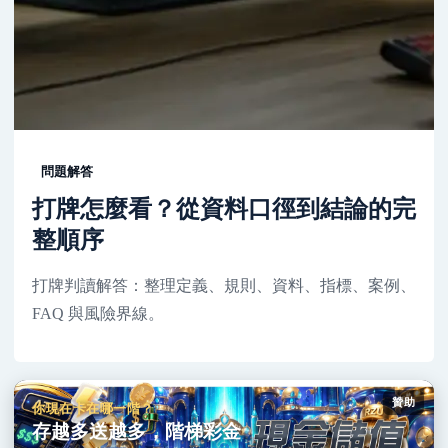
問題解答
打牌怎麼看？從資料口徑到結論的完
整順序
打牌判讀解答：整理定義、規則、資料、指標、案例、
FAQ 與風險界線。
贊助
你現在卡在哪一階？
存越多送越多，階梯彩金