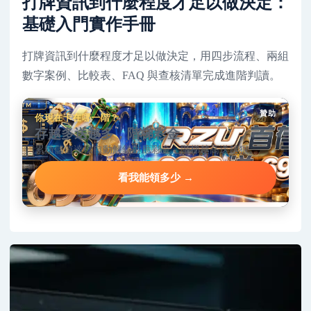
打牌資訊到什麼程度才足以做決定：
基礎入門實作手冊
打牌資訊到什麼程度才足以做決定，用四步流程、兩組
數字案例、比較表、FAQ 與查核清單完成進階判讀。
贊助
你現在卡在哪一階？
存越多送越多，階梯彩金
累積儲值達標自動解鎖對應彩金，階梯越高送越狠。
看我能領多少 →