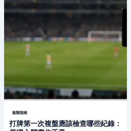
進階指南
打牌第一次複盤應該檢查哪些紀錄：