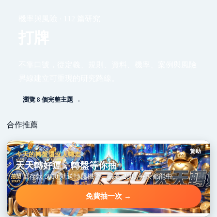
機率與風險 · 112 篇研究
打牌
不靠口號，從定義、規則、資料、機率、案例與風險
界線建立可重現的研究路線。
瀏覽 8 個完整主題 →
合作推薦
贊助
今天的轉盤還沒人轉走
天天轉好運，轉盤等你抽
單筆存款 3000 就送轉盤機會，最高 2888 每天都能中。
免費抽一次 →