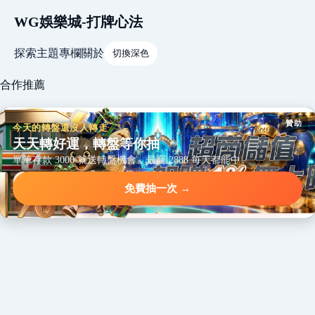
WG娛樂城-打牌心法
探索
主題
專欄
關於
切換深色
合作推薦
贊助
今天的轉盤還沒人轉走
天天轉好運，轉盤等你抽
單筆存款 3000 就送轉盤機會，最高 2888 每天都能中。
免費抽一次 →