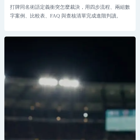
打牌同名術語定義衝突怎麼裁決，用四步流程、兩組數
字案例、比較表、FAQ 與查核清單完成進階判讀。