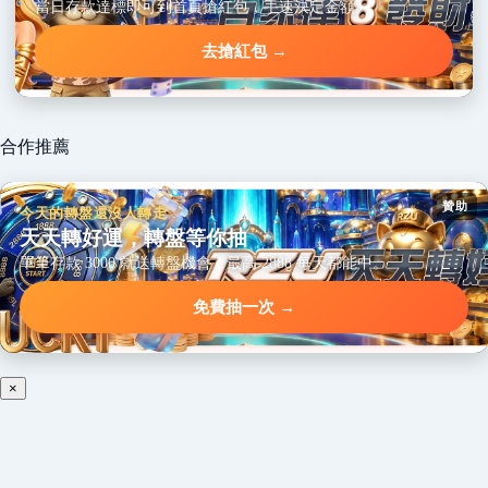
當日存款達標即可到首頁搶紅包，手速決定金額。
去搶紅包 →
合作推薦
贊助
今天的轉盤還沒人轉走
天天轉好運，轉盤等你抽
單筆存款 3000 就送轉盤機會，最高 2888 每天都能中。
免費抽一次 →
×