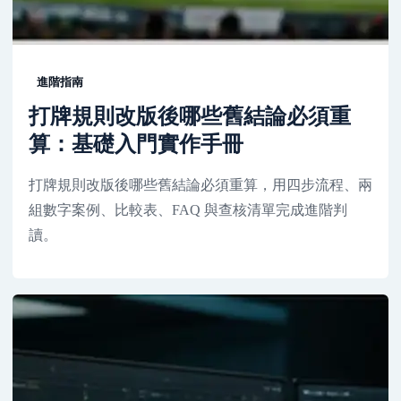
進階指南
打牌規則改版後哪些舊結論必須重
算：基礎入門實作手冊
打牌規則改版後哪些舊結論必須重算，用四步流程、兩
組數字案例、比較表、FAQ 與查核清單完成進階判
讀。