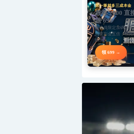
第一筆就多三成本金
首存 2000 直
送 699
新會員限定加碼，碼
只要彩金五倍，領完
能玩。
領 699 →