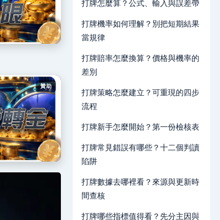
打牌怎麼算？公式、輸入與誤差帶
打牌機率如何理解？別把短期結果
當規律
打牌賠率怎麼換算？價格與機率的
差別
贊助
打牌策略怎麼建立？可重現的四步
流程
打牌新手怎麼開始？第一份檢核表
打牌常見錯誤有哪些？十二個判讀
陷阱
打牌數據去哪裡看？來源與更新時
間查核
打牌哪些指標值得看？先分主因與