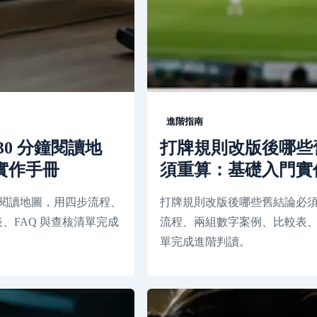
進階指南
30 分鐘閱讀地
打牌規則改版後哪些
實作手冊
須重算：基礎入門實
分鐘閱讀地圖，用四步流程、
打牌規則改版後哪些舊結論必
、FAQ 與查核清單完成
流程、兩組數字案例、比較表、F
單完成進階判讀。