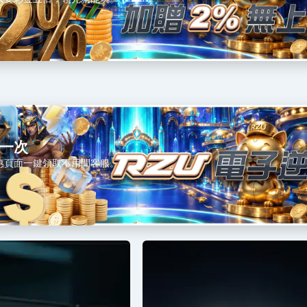
的
一次
惠頁面一鍵領取不用問客服。