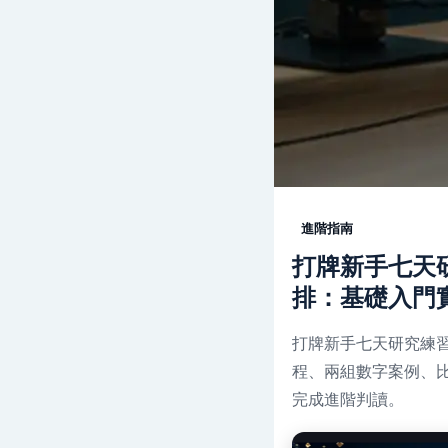
進階指南
打牌新手七天
排：基礎入門
打牌新手七天研究練
程、兩組數字案例、比
完成進階判讀。