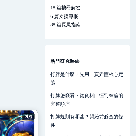
18 篇搜尋解答
6 篇支援專欄
88 篇長尾指南
熱門研究路線
打牌是什麼？先用一頁弄懂核心定
義
打牌怎麼看？從資料口徑到結論的
完整順序
打牌規則有哪些？開始前必查的條
贊助
件