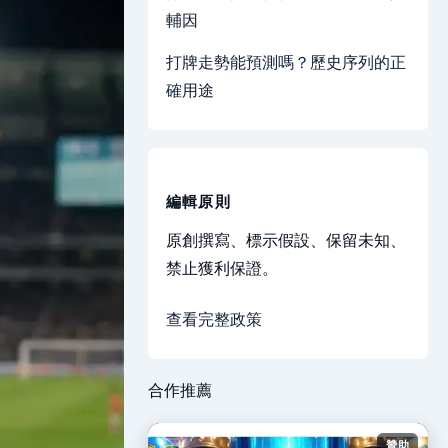
輔因
打牌走勢能預測嗎？歷史序列的正
確用途
編輯原則
原創撰寫、標示假設、保留未知、
禁止獲利保證。
查看完整政策
合作推薦
贊助