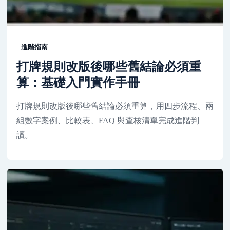
進階指南
打牌規則改版後哪些舊結論必須重
算：基礎入門實作手冊
打牌規則改版後哪些舊結論必須重算，用四步流程、兩
組數字案例、比較表、FAQ 與查核清單完成進階判
讀。