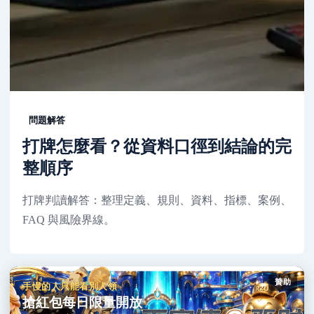
問題解答
打牌怎麼看？從資料口徑到結論的完
整順序
打牌判讀解答：整理定義、規則、資料、指標、案例、
FAQ 與風險界線。
贊助
手慢的人只能看別人領
搶紅包每日限量開放