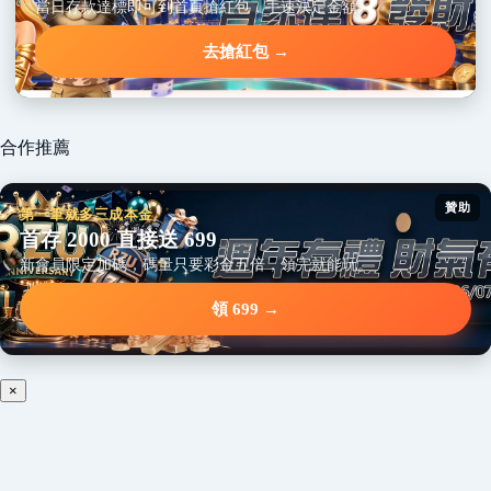
當日存款達標即可到首頁搶紅包，手速決定金額。
去搶紅包 →
合作推薦
贊助
第一筆就多三成本金
首存 2000 直接送 699
新會員限定加碼，碼量只要彩金五倍，領完就能玩。
領 699 →
×