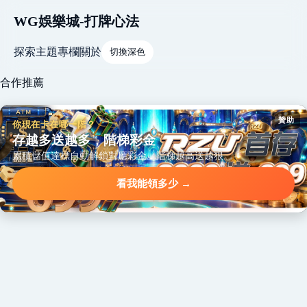
WG娛樂城-打牌心法
探索
主題
專欄
關於
切換深色
合作推薦
贊助
你現在卡在哪一階？
存越多送越多，階梯彩金
累積儲值達標自動解鎖對應彩金，階梯越高送越狠。
看我能領多少 →