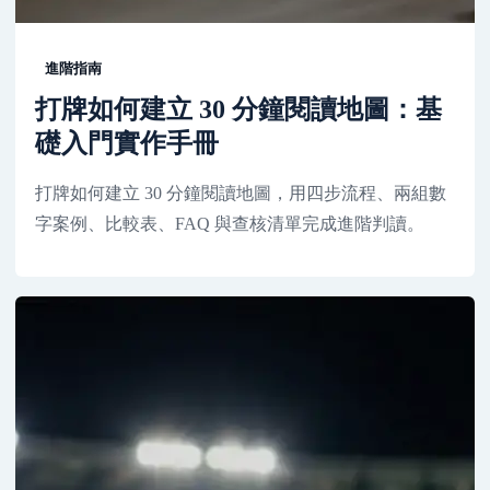
進階指南
打牌如何建立 30 分鐘閱讀地圖：基
礎入門實作手冊
打牌如何建立 30 分鐘閱讀地圖，用四步流程、兩組數
字案例、比較表、FAQ 與查核清單完成進階判讀。