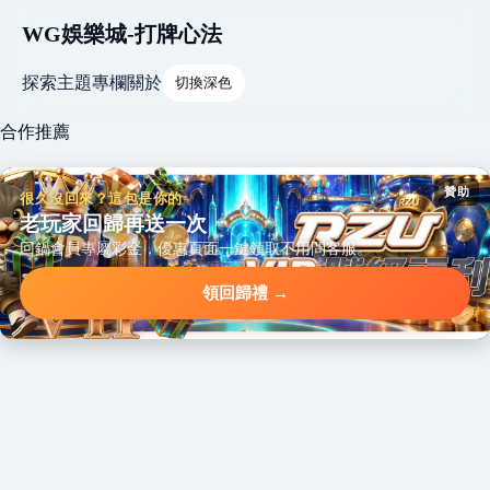
WG娛樂城-打牌心法
探索
主題
專欄
關於
切換深色
合作推薦
贊助
很久沒回來？這包是你的
老玩家回歸再送一次
回鍋會員專屬彩金，優惠頁面一鍵領取不用問客服。
領回歸禮 →