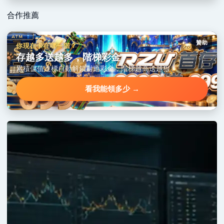
合作推薦
贊助
你現在卡在哪一階？
存越多送越多，階梯彩金
累積儲值達標自動解鎖對應彩金，階梯越高送越狠。
看我能領多少 →