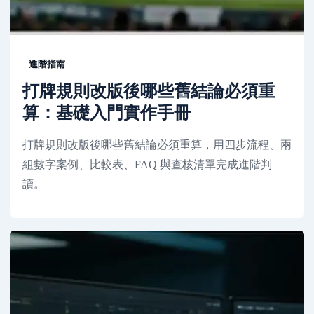
進階指南
打牌規則改版後哪些舊結論必須重
算：基礎入門實作手冊
打牌規則改版後哪些舊結論必須重算，用四步流程、兩
組數字案例、比較表、FAQ 與查核清單完成進階判
讀。