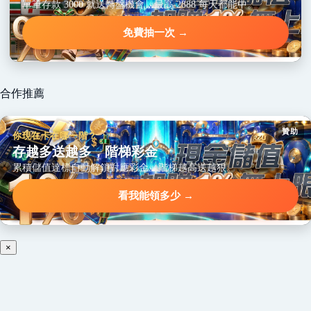
單筆存款 3000 就送轉盤機會，最高 2888 每天都能中。
免費抽一次 →
合作推薦
贊助
你現在卡在哪一階？
存越多送越多，階梯彩金
累積儲值達標自動解鎖對應彩金，階梯越高送越狠。
看我能領多少 →
×