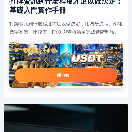
打牌資訊到什麼程度才足以做決定：
基礎入門實作手冊
打牌資訊到什麼程度才足以做決定，用四步流程、兩組
數字案例、比較表、FAQ 與查核清單完成進階判讀。
贊助
第一筆就多三成本金
首存 2000 直接送 699
新會員限定加碼，碼量只要彩金五倍，領完就能玩。
領 699 →