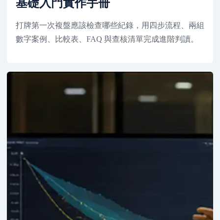
基礎入門實作手冊
打牌第一次複盤應該檢查哪些紀錄，用四步流程、兩組
數字案例、比較表、FAQ 與查核清單完成進階判讀。