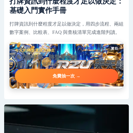
打牌資訊到什麼程度才足以做決定：
基礎入門實作手冊
打牌資訊到什麼程度才足以做決定，用四步流程、兩組
數字案例、比較表、FAQ 與查核清單完成進階判讀。
贊助
今天的轉盤還沒人轉走
天天轉好運，轉盤等你抽
單筆存款 3000 就送轉盤機會，最高 2888 每天都能中。
免費抽一次 →