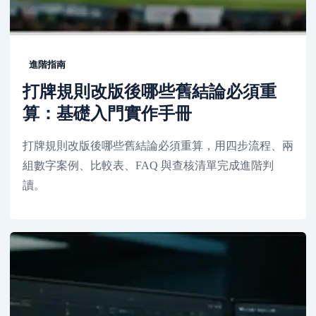
進階指南
打牌規則改版後哪些舊結論必須重
算：基礎入門實作手冊
打牌規則改版後哪些舊結論必須重算，用四步流程、兩
組數字案例、比較表、FAQ 與查核清單完成進階判
讀。