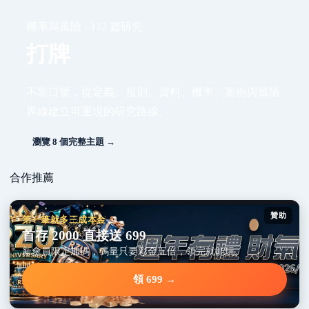
機率與風險 · 112 篇研究
打牌
不靠口號，從定義、規則、資料、機率、案例與風險
界線建立可重現的研究路線。
瀏覽 8 個完整主題 →
合作推薦
贊助
第一筆就多三成本金
首存 2000 直接送 699
新會員限定加碼，碼量只要彩金五倍，領完就能玩。
領 699 →