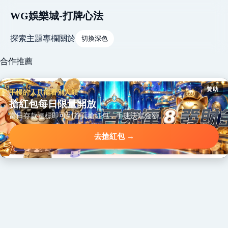
WG娛樂城-打牌心法
探索
主題
專欄
關於
切換深色
合作推薦
贊助
手慢的人只能看別人領
搶紅包每日限量開放
當日存款達標即可到首頁搶紅包，手速決定金額。
去搶紅包 →