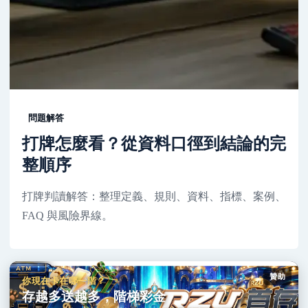
問題解答
打牌怎麼看？從資料口徑到結論的完
整順序
打牌判讀解答：整理定義、規則、資料、指標、案例、
FAQ 與風險界線。
贊助
你現在卡在哪一階？
存越多送越多，階梯彩金