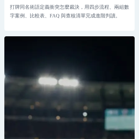
打牌同名術語定義衝突怎麼裁決，用四步流程、兩組數
字案例、比較表、FAQ 與查核清單完成進階判讀。