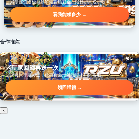
累積儲值達標自動解鎖對應彩金，階梯越高送越狠。
看我能領多少 →
合作推薦
贊助
很久沒回來？這包是你的
老玩家回歸再送一次
回鍋會員專屬彩金，優惠頁面一鍵領取不用問客服。
領回歸禮 →
×