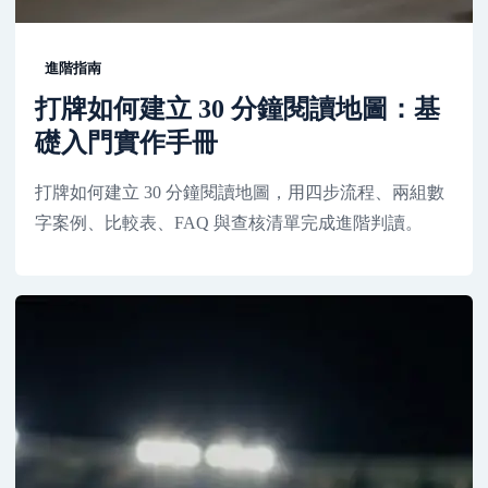
進階指南
打牌如何建立 30 分鐘閱讀地圖：基
礎入門實作手冊
打牌如何建立 30 分鐘閱讀地圖，用四步流程、兩組數
字案例、比較表、FAQ 與查核清單完成進階判讀。