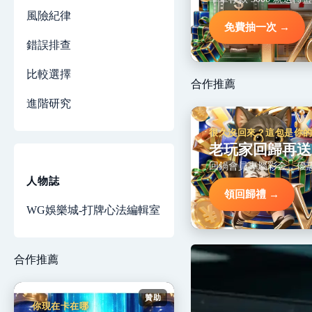
風險紀律
免費抽一次 →
錯誤排查
比較選擇
合作推薦
進階研究
很久沒回來？這包是你
老玩家回歸再送
回鍋會員專屬彩金，優
人物誌
領回歸禮 →
WG娛樂城-打牌心法編輯室
合作推薦
贊助
你現在卡在哪