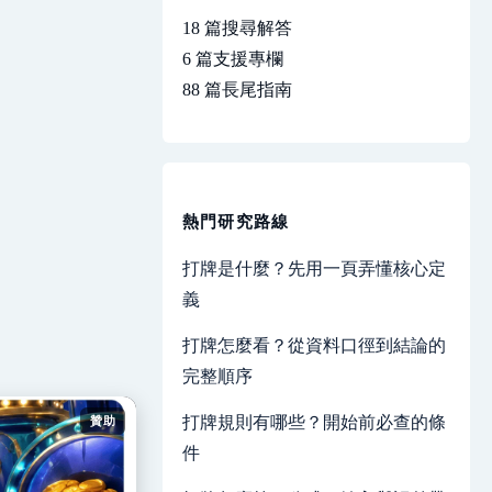
18 篇搜尋解答
6 篇支援專欄
88 篇長尾指南
熱門研究路線
打牌是什麼？先用一頁弄懂核心定
義
打牌怎麼看？從資料口徑到結論的
完整順序
打牌規則有哪些？開始前必查的條
贊助
件