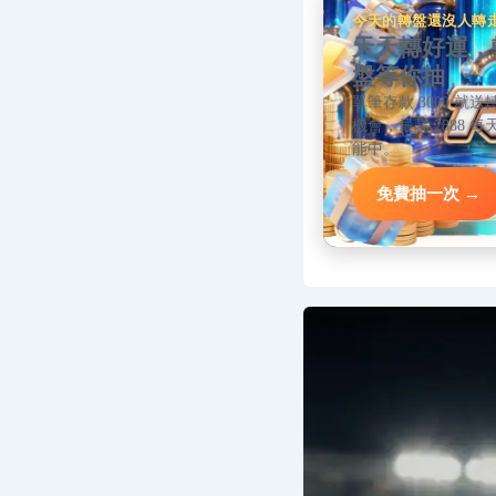
今天的轉盤還沒人轉
天天轉好運，
盤等你抽
單筆存款 3000 就送
機會，最高 2888 每
能中。
免費抽一次 →