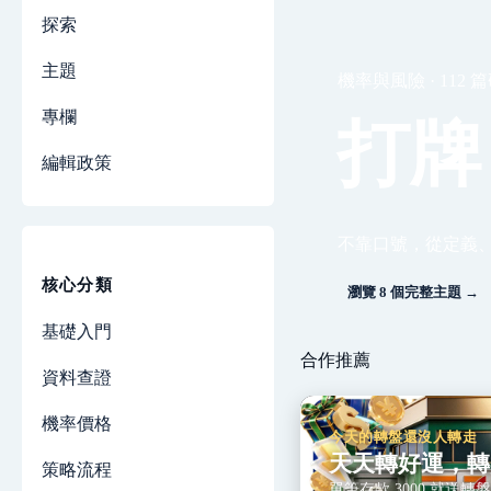
探索
主題
機率與風險 · 112 
專欄
打牌
編輯政策
不靠口號，從定義
核心分類
瀏覽 8 個完整主題 →
基礎入門
合作推薦
資料查證
機率價格
今天的轉盤還沒人轉走
天天轉好運，轉
策略流程
單筆存款 3000 就送轉