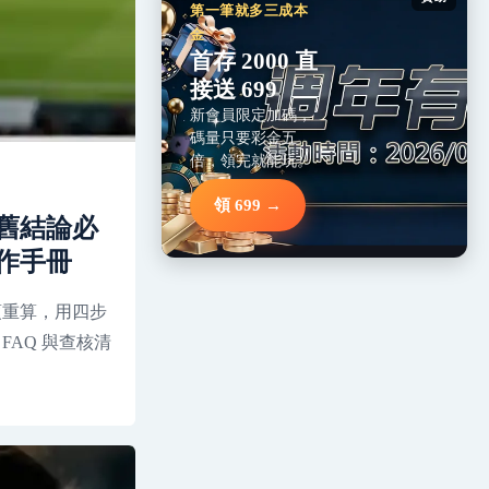
第一筆就多三成本
金
首存 2000 直
接送 699
新會員限定加碼，
碼量只要彩金五
倍，領完就能玩。
領 699 →
舊結論必
作手冊
須重算，用四步
AQ 與查核清