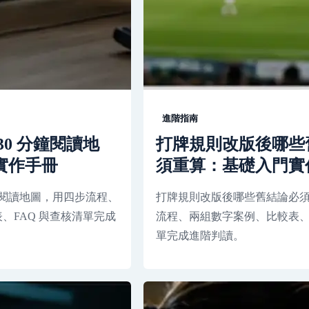
進階指南
30 分鐘閱讀地
打牌規則改版後哪些
實作手冊
須重算：基礎入門實
分鐘閱讀地圖，用四步流程、
打牌規則改版後哪些舊結論必
、FAQ 與查核清單完成
流程、兩組數字案例、比較表、F
單完成進階判讀。