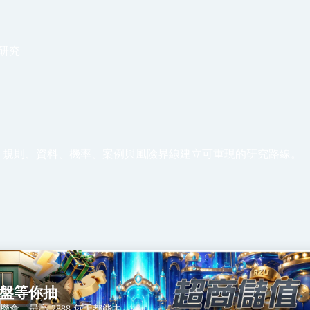
篇研究
、規則、資料、機率、案例與風險界線建立可重現的研究路線。
盤等你抽
盤機會，最高 2888 每天都能中。