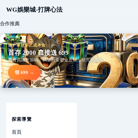
WG娛樂城-打牌心法
合作推薦
第一筆就多三成本金
首存 2000 直接送 699
新會員限定加碼，碼量只要彩金五倍，領完就能玩。
領 699 →
探索導覽
首頁