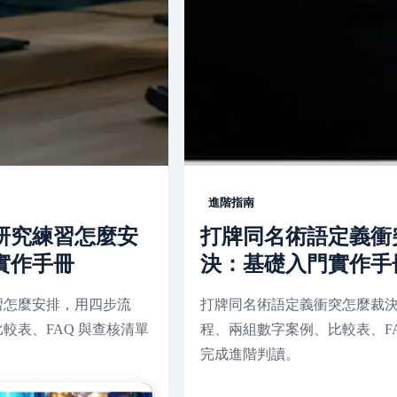
進階指南
研究練習怎麼安
打牌同名術語定義衝
實作手冊
決：基礎入門實作手
習怎麼安排，用四步流
打牌同名術語定義衝突怎麼裁
較表、FAQ 與查核清單
程、兩組數字案例、比較表、FA
完成進階判讀。