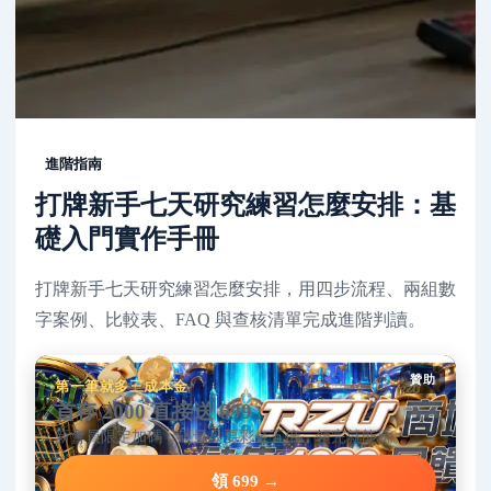
進階指南
打牌新手七天研究練習怎麼安排：基
礎入門實作手冊
打牌新手七天研究練習怎麼安排，用四步流程、兩組數
字案例、比較表、FAQ 與查核清單完成進階判讀。
贊助
第一筆就多三成本金
首存 2000 直接送 699
新會員限定加碼，碼量只要彩金五倍，領完就能玩。
領 699 →