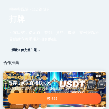
機率與風險 · 112 篇研究
打牌
不靠口號，從定義、規則、資料、機率、案例與風險
界線建立可重現的研究路線。
瀏覽 8 個完整主題 →
合作推薦
贊助
第一筆就多三成本金
首存 2000 直接送 699
新會員限定加碼，碼量只要彩金五倍，領完就能玩。
領 699 →