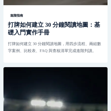
進階指南
打牌如何建立 30 分鐘閱讀地圖：基
礎入門實作手冊
打牌如何建立 30 分鐘閱讀地圖，用四步流程、兩組數
字案例、比較表、FAQ 與查核清單完成進階判讀。