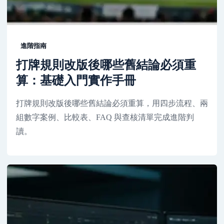
進階指南
打牌規則改版後哪些舊結論必須重
算：基礎入門實作手冊
打牌規則改版後哪些舊結論必須重算，用四步流程、兩
組數字案例、比較表、FAQ 與查核清單完成進階判
讀。