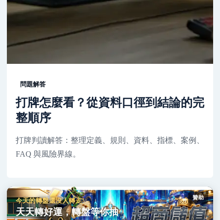
問題解答
打牌怎麼看？從資料口徑到結論的完
整順序
打牌判讀解答：整理定義、規則、資料、指標、案例、
FAQ 與風險界線。
贊助
今天的轉盤還沒人轉走
天天轉好運，轉盤等你抽