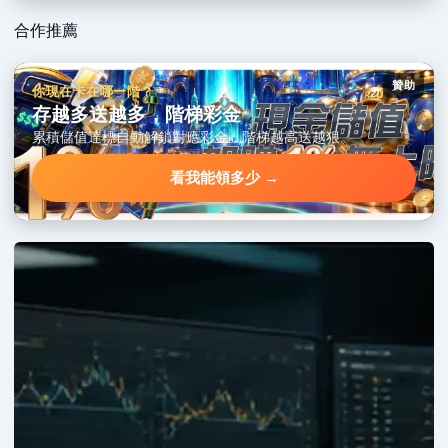
合作推薦
贊助
你現在卡在哪一階？
存越多送越多，階梯彩金
累積儲值達標自動解鎖對應彩金，階梯越高送越狠。
看我能領多少 →