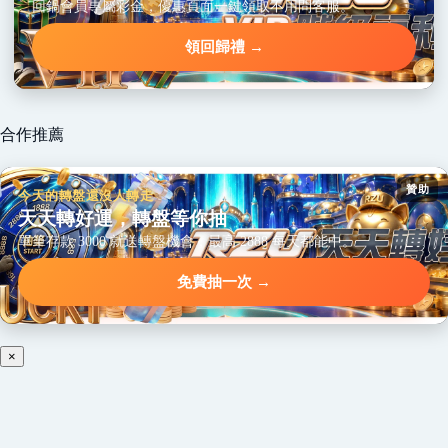
回鍋會員專屬彩金，優惠頁面一鍵領取不用問客服。
領回歸禮 →
合作推薦
贊助
今天的轉盤還沒人轉走
天天轉好運，轉盤等你抽
單筆存款 3000 就送轉盤機會，最高 2888 每天都能中。
免費抽一次 →
×