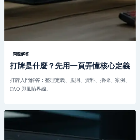
問題解答
打牌是什麼？先用一頁弄懂核心定義
打牌入門解答：整理定義、規則、資料、指標、案例、
FAQ 與風險界線。