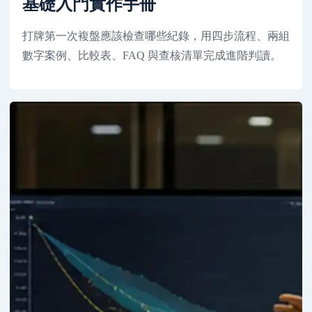
基礎入門實作手冊
打牌第一次複盤應該檢查哪些紀錄，用四步流程、兩組
數字案例、比較表、FAQ 與查核清單完成進階判讀。