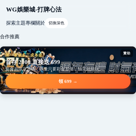
WG娛樂城-打牌心法
探索
主題
專欄
關於
切換深色
合作推薦
贊助
第一筆就多三成本金
首存 2000 直接送 699
新會員限定加碼，碼量只要彩金五倍，領完就能玩。
領 699 →