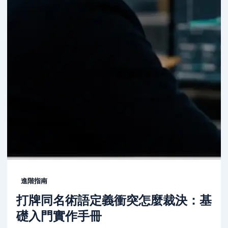
進階指南
打牌同名術語定義衝突怎麼裁決：基
礎入門實作手冊