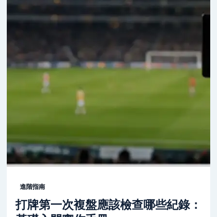
進階指南
打牌第一次複盤應該檢查哪些紀錄：