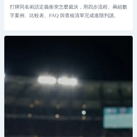
打牌同名術語定義衝突怎麼裁決，用四步流程、兩組數
字案例、比較表、FAQ 與查核清單完成進階判讀。