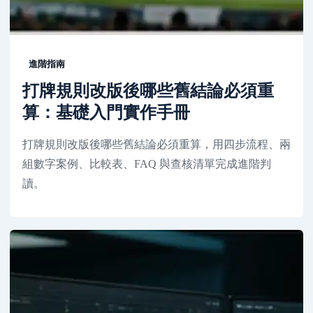
進階指南
打牌規則改版後哪些舊結論必須重
算：基礎入門實作手冊
打牌規則改版後哪些舊結論必須重算，用四步流程、兩
組數字案例、比較表、FAQ 與查核清單完成進階判
讀。