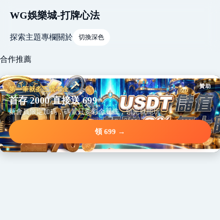
WG娛樂城-打牌心法
探索
主題
專欄
關於
切換深色
合作推薦
贊助
第一筆就多三成本金
首存 2000 直接送 699
新會員限定加碼，碼量只要彩金五倍，領完就能玩。
領 699 →