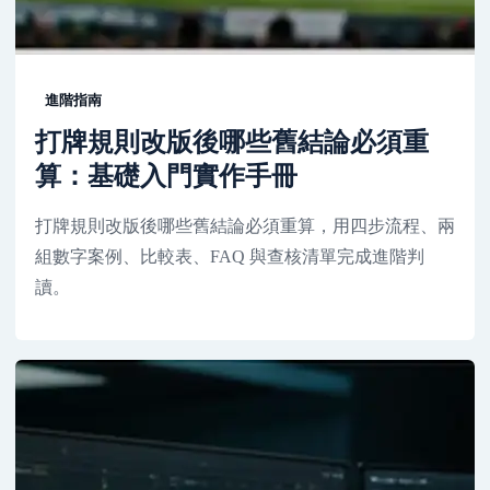
進階指南
打牌規則改版後哪些舊結論必須重
算：基礎入門實作手冊
打牌規則改版後哪些舊結論必須重算，用四步流程、兩
組數字案例、比較表、FAQ 與查核清單完成進階判
讀。