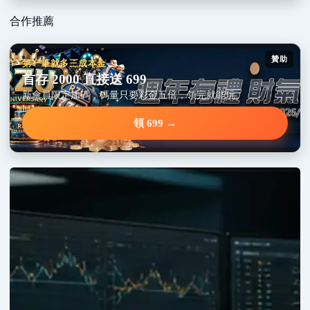
合作推薦
贊助
第一筆就多三成本金
首存 2000 直接送 699
新會員限定加碼，碼量只要彩金五倍，領完就能玩。
領 699 →