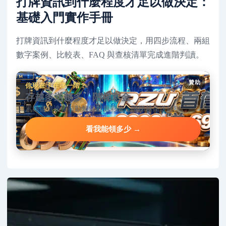
打牌資訊到什麼程度才足以做決定：
基礎入門實作手冊
打牌資訊到什麼程度才足以做決定，用四步流程、兩組
數字案例、比較表、FAQ 與查核清單完成進階判讀。
贊助
你現在卡在哪一階？
存越多送越多，階梯彩金
累積儲值達標自動解鎖對應彩金，階梯越高送越狠。
看我能領多少 →