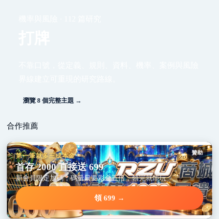
機率與風險 · 112 篇研究
打牌
不靠口號，從定義、規則、資料、機率、案例與風險
界線建立可重現的研究路線。
瀏覽 8 個完整主題 →
合作推薦
贊助
第一筆就多三成本金
首存 2000 直接送 699
新會員限定加碼，碼量只要彩金五倍，領完就能玩。
領 699 →