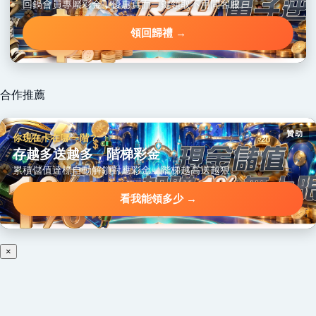
回鍋會員專屬彩金，優惠頁面一鍵領取不用問客服。
領回歸禮 →
合作推薦
贊助
你現在卡在哪一階？
存越多送越多，階梯彩金
累積儲值達標自動解鎖對應彩金，階梯越高送越狠。
看我能領多少 →
×