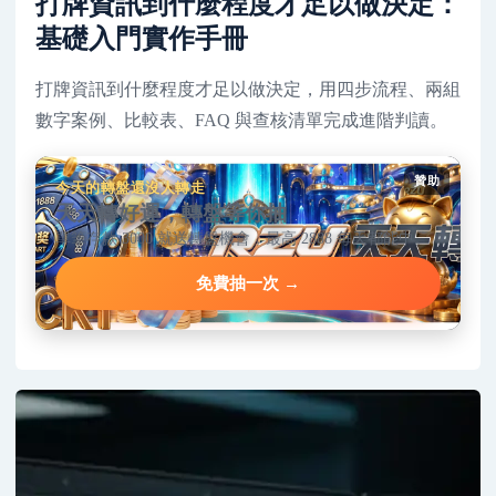
打牌資訊到什麼程度才足以做決定：
基礎入門實作手冊
打牌資訊到什麼程度才足以做決定，用四步流程、兩組
數字案例、比較表、FAQ 與查核清單完成進階判讀。
贊助
今天的轉盤還沒人轉走
天天轉好運，轉盤等你抽
單筆存款 3000 就送轉盤機會，最高 2888 每天都能中。
免費抽一次 →