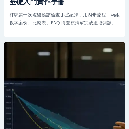
基礎入門實作手冊
打牌第一次複盤應該檢查哪些紀錄，用四步流程、兩組
數字案例、比較表、FAQ 與查核清單完成進階判讀。