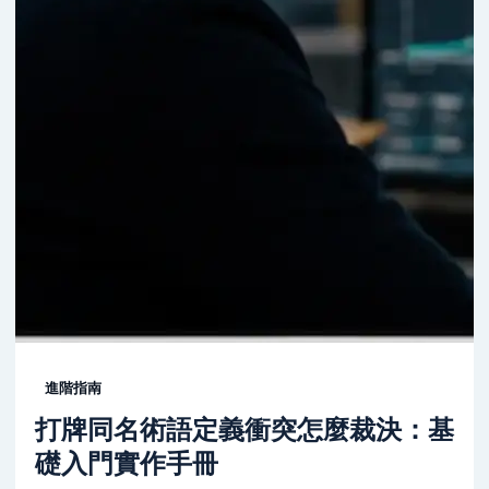
進階指南
打牌同名術語定義衝突怎麼裁決：基
礎入門實作手冊