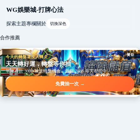
WG娛樂城-打牌心法
探索
主題
專欄
關於
切換深色
合作推薦
贊助
今天的轉盤還沒人轉走
天天轉好運，轉盤等你抽
單筆存款 3000 就送轉盤機會，最高 2888 每天都能中。
免費抽一次 →