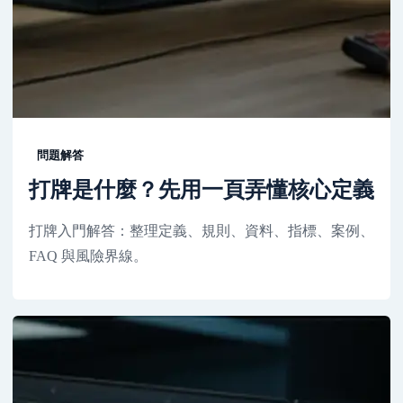
問題解答
打牌是什麼？先用一頁弄懂核心定義
打牌入門解答：整理定義、規則、資料、指標、案例、
FAQ 與風險界線。