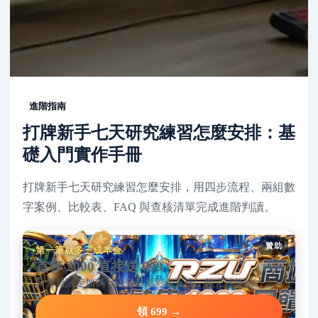
進階指南
打牌新手七天研究練習怎麼安排：基
礎入門實作手冊
打牌新手七天研究練習怎麼安排，用四步流程、兩組數
字案例、比較表、FAQ 與查核清單完成進階判讀。
贊助
第一筆就多三成本金
首存 2000 直接送 699
新會員限定加碼，碼量只要彩金五倍，領完就能玩。
領 699 →