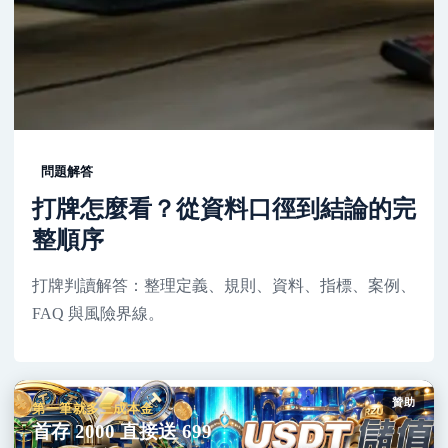
問題解答
打牌怎麼看？從資料口徑到結論的完
整順序
打牌判讀解答：整理定義、規則、資料、指標、案例、
FAQ 與風險界線。
贊助
第一筆就多三成本金
首存 2000 直接送 699