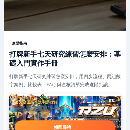
進階指南
打牌新手七天研究練習怎麼安排：基
礎入門實作手冊
打牌新手七天研究練習怎麼安排，用四步流程、兩組數
字案例、比較表、FAQ 與查核清單完成進階判讀。
贊助
很久沒回來？這包是你的
老玩家回歸再送一次
回鍋會員專屬彩金，優惠頁面一鍵領取不用問客服。
領回歸禮 →