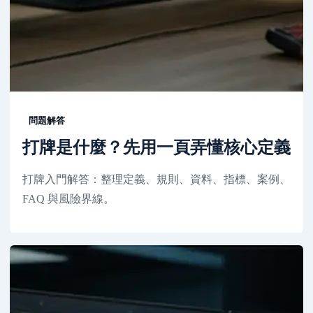
問題解答
打牌是什麼？先用一頁弄懂核心定義
打牌入門解答：整理定義、規則、資料、指標、案例、
FAQ 與風險界線。