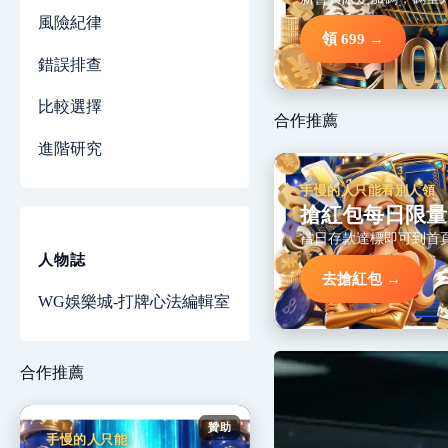
風險紀律
領 699 →
錯誤排查
比較選擇
合作推薦
進階研究
手慢的人只能看別人領
搶紅包每日限量
當日存款達標即可到首
人物誌
去搶紅包 →
WG娛樂城-打牌心法編輯室
合作推薦
贊助
手慢的人只能