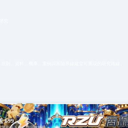
篇研究
、規則、資料、機率、案例與風險界線建立可重現的研究路線。
 699
只要彩金五倍，領完就能玩。