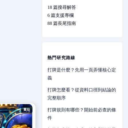
18 篇搜尋解答
6 篇支援專欄
88 篇長尾指南
熱門研究路線
打牌是什麼？先用一頁弄懂核心定
義
打牌怎麼看？從資料口徑到結論的
完整順序
打牌規則有哪些？開始前必查的條
贊助
件