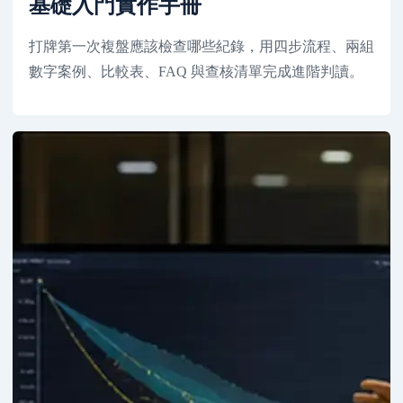
基礎入門實作手冊
打牌第一次複盤應該檢查哪些紀錄，用四步流程、兩組
數字案例、比較表、FAQ 與查核清單完成進階判讀。