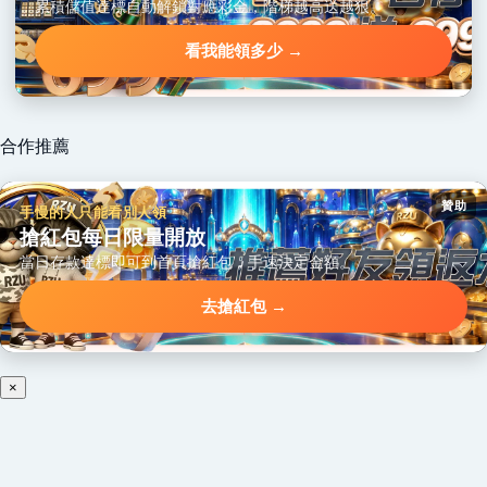
累積儲值達標自動解鎖對應彩金，階梯越高送越狠。
看我能領多少 →
合作推薦
贊助
手慢的人只能看別人領
搶紅包每日限量開放
當日存款達標即可到首頁搶紅包，手速決定金額。
去搶紅包 →
×