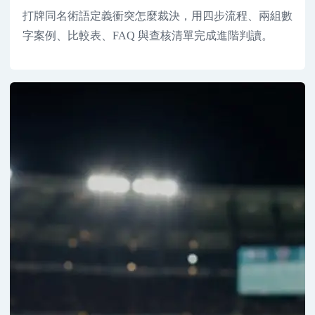
打牌同名術語定義衝突怎麼裁決，用四步流程、兩組數
字案例、比較表、FAQ 與查核清單完成進階判讀。