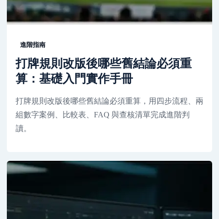
進階指南
打牌規則改版後哪些舊結論必須重
算：基礎入門實作手冊
打牌規則改版後哪些舊結論必須重算，用四步流程、兩
組數字案例、比較表、FAQ 與查核清單完成進階判
讀。