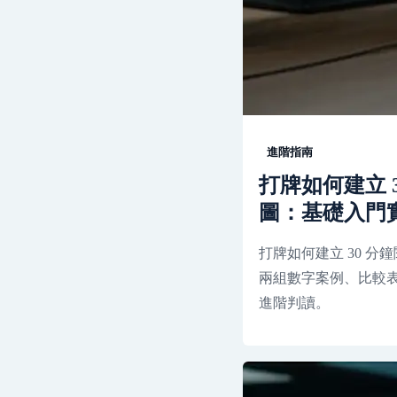
進階指南
打牌如何建立 
圖：基礎入門
打牌如何建立 30 
兩組數字案例、比較表
進階判讀。