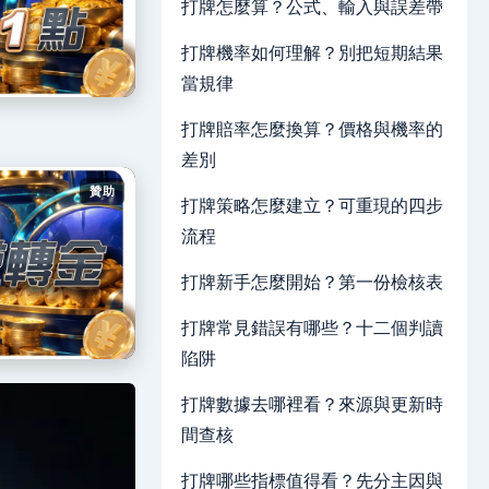
打牌怎麼算？公式、輸入與誤差帶
打牌機率如何理解？別把短期結果
當規律
打牌賠率怎麼換算？價格與機率的
差別
贊助
打牌策略怎麼建立？可重現的四步
流程
打牌新手怎麼開始？第一份檢核表
打牌常見錯誤有哪些？十二個判讀
陷阱
打牌數據去哪裡看？來源與更新時
間查核
打牌哪些指標值得看？先分主因與