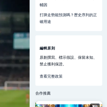
輔因
打牌走勢能預測嗎？歷史序列的正
確用途
編輯原則
原創撰寫、標示假設、保留未知、
禁止獲利保證。
查看完整政策
合作推薦
贊助