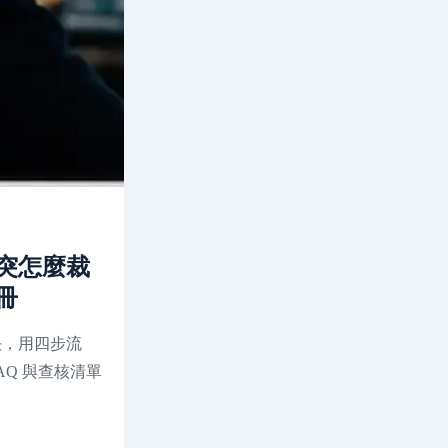
突怎麼裁
冊
決，用四步流
Q 與查核清單