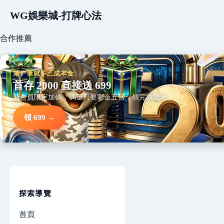
WG娛樂城-打牌心法
合作推薦
第一筆就多三成本金
首存 2000 直接送 699
新會員限定加碼，碼量只要彩金五倍，領完就能玩。
領 699 →
探索導覽
首頁