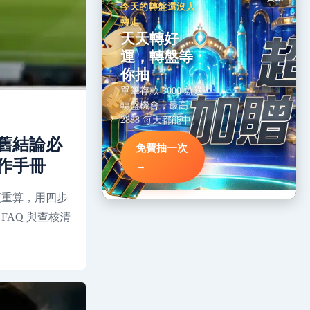
今天的轉盤還沒人
轉走
天天轉好
運，轉盤等
你抽
單筆存款 3000 就送
轉盤機會，最高
2888 每天都能中。
舊結論必
免費抽一次
作手冊
→
須重算，用四步
AQ 與查核清