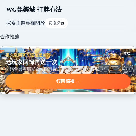
WG娛樂城-打牌心法
探索
主題
專欄
關於
切換深色
合作推薦
贊助
很久沒回來？這包是你的
老玩家回歸再送一次
回鍋會員專屬彩金，優惠頁面一鍵領取不用問客服。
領回歸禮 →