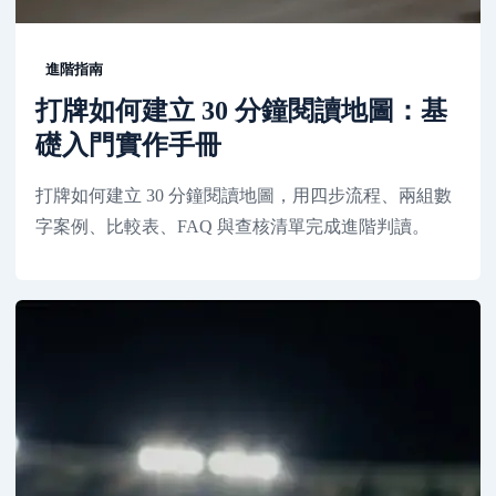
進階指南
打牌如何建立 30 分鐘閱讀地圖：基
礎入門實作手冊
打牌如何建立 30 分鐘閱讀地圖，用四步流程、兩組數
字案例、比較表、FAQ 與查核清單完成進階判讀。