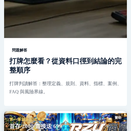
問題解答
打牌怎麼看？從資料口徑到結論的完
整順序
打牌判讀解答：整理定義、規則、資料、指標、案例、
FAQ 與風險界線。
贊助
第一筆就多三成本金
首存 2000 直接送 699