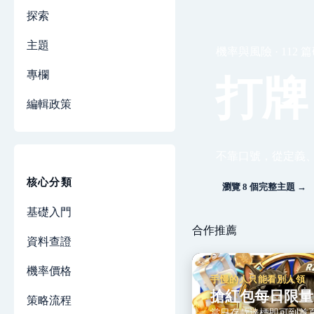
探索
主題
機率與風險 · 112 
專欄
打牌
編輯政策
不靠口號，從定義
核心分類
瀏覽 8 個完整主題 →
基礎入門
合作推薦
資料查證
機率價格
手慢的人只能看別人領
搶紅包每日限量
策略流程
當日存款達標即可到首