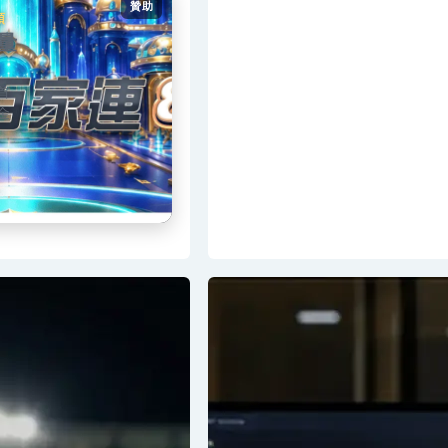
贊助
領
量
首
金