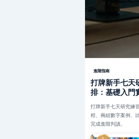
進階指南
打牌新手七天
排：基礎入門
打牌新手七天研究練
程、兩組數字案例、比
完成進階判讀。