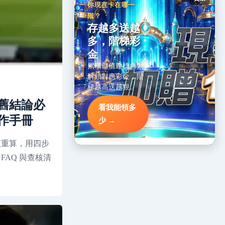
你現在卡在哪一
階？
存越多送越
多，階梯彩
金
累積儲值達標自動
解鎖對應彩金，階
梯越高送越狠。
舊結論必
看我能領多
作手冊
少 →
須重算，用四步
AQ 與查核清