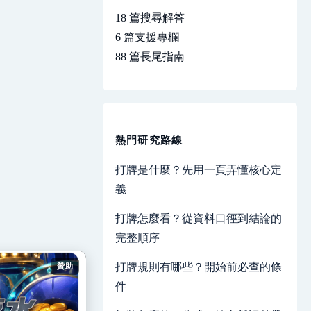
18 篇搜尋解答
6 篇支援專欄
88 篇長尾指南
熱門研究路線
打牌是什麼？先用一頁弄懂核心定
義
打牌怎麼看？從資料口徑到結論的
完整順序
打牌規則有哪些？開始前必查的條
贊助
件