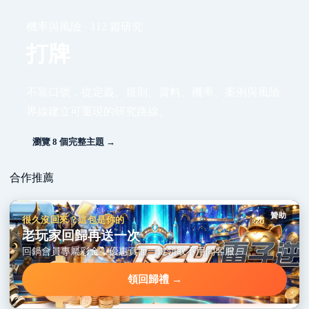
機率與風險 · 112 篇研究
打牌
不靠口號，從定義、規則、資料、機率、案例與風險
界線建立可重現的研究路線。
瀏覽 8 個完整主題 →
合作推薦
贊助
很久沒回來？這包是你的
老玩家回歸再送一次
回鍋會員專屬彩金，優惠頁面一鍵領取不用問客服。
領回歸禮 →