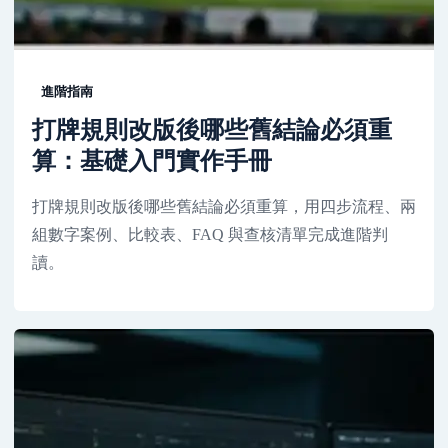
進階指南
打牌規則改版後哪些舊結論必須重
算：基礎入門實作手冊
打牌規則改版後哪些舊結論必須重算，用四步流程、兩
組數字案例、比較表、FAQ 與查核清單完成進階判
讀。