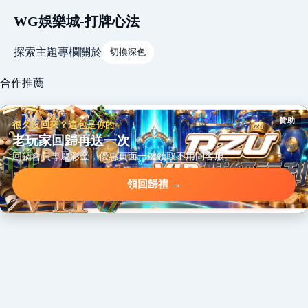
WG娛樂城-打牌心法
探索
主題
專欄
關於
切換深色
合作推薦
贊助
很久沒回來？這包是你的
老玩家回歸再送一次
回鍋會員專屬彩金，優惠頁面一鍵領取不用問客服。
領回歸禮 →