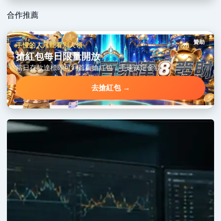
合作推薦
贊助
手慢的人只能看別人領
搶紅包每日限量開放
當日存款達標即可到首頁搶紅包，手速決定金額。
去搶紅包 →