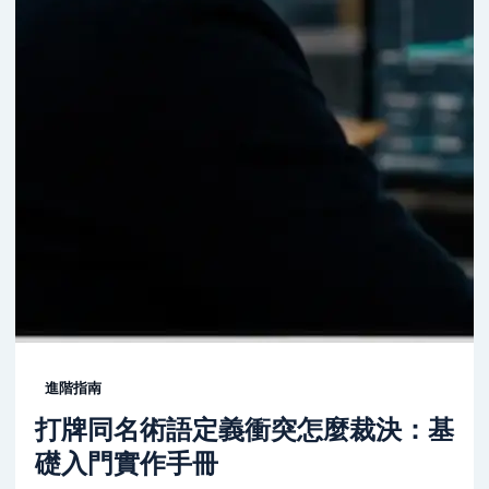
進階指南
打牌同名術語定義衝突怎麼裁決：基
礎入門實作手冊