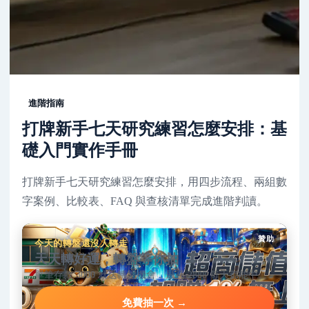
進階指南
打牌新手七天研究練習怎麼安排：基
礎入門實作手冊
打牌新手七天研究練習怎麼安排，用四步流程、兩組數
字案例、比較表、FAQ 與查核清單完成進階判讀。
贊助
今天的轉盤還沒人轉走
天天轉好運，轉盤等你抽
單筆存款 3000 就送轉盤機會，最高 2888 每天都能中。
免費抽一次 →