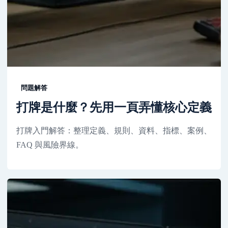
問題解答
打牌是什麼？先用一頁弄懂核心定義
打牌入門解答：整理定義、規則、資料、指標、案例、
FAQ 與風險界線。