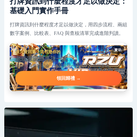
打牌資訊到什麼程度才足以做決定：
基礎入門實作手冊
打牌資訊到什麼程度才足以做決定，用四步流程、兩組
數字案例、比較表、FAQ 與查核清單完成進階判讀。
贊助
很久沒回來？這包是你的
老玩家回歸再送一次
回鍋會員專屬彩金，優惠頁面一鍵領取不用問客服。
領回歸禮 →