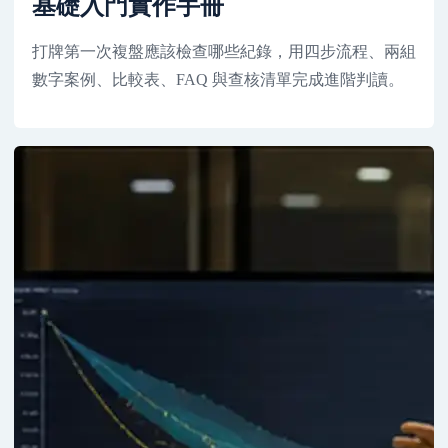
基礎入門實作手冊
打牌第一次複盤應該檢查哪些紀錄，用四步流程、兩組
數字案例、比較表、FAQ 與查核清單完成進階判讀。