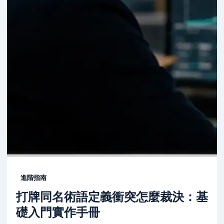
進階指南
打牌同名術語定義衝突怎麼裁決：基
礎入門實作手冊